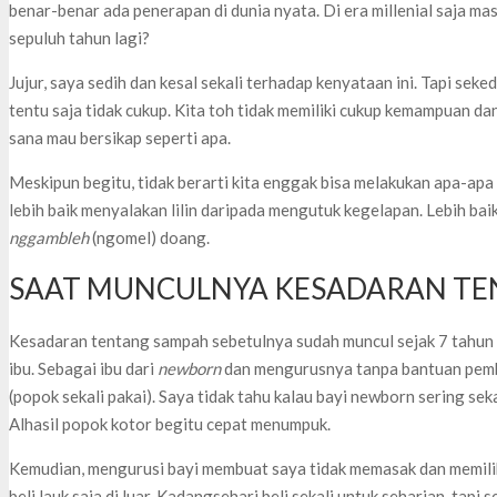
benar-benar ada penerapan di dunia nyata. Di era millenial saja ma
sepuluh tahun lagi?
Jujur, saya sedih dan kesal sekali terhadap kenyataan ini. Tapi sek
tentu saja tidak cukup. Kita toh tidak memiliki cukup kemampuan d
sana mau bersikap seperti apa.
Meskipun begitu, tidak berarti kita enggak bisa melakukan apa-apa 
lebih baik menyalakan lilin daripada mengutuk kegelapan. Lebih ba
nggambleh
(ngomel) doang.
SAAT MUNCULNYA KESADARAN T
Kesadaran tentang sampah sebetulnya sudah muncul sejak 7 tahun y
ibu. Sebagai ibu dari
newborn
dan mengurusnya tanpa bantuan pemb
(popok sekali pakai). Saya tidak tahu kalau bayi newborn sering seka
Alhasil popok kotor begitu cepat menumpuk.
Kemudian, mengurusi bayi membuat saya tidak memasak dan memilih
beli lauk saja di luar. Kadangsehari beli sekali untuk seharian, tapi 