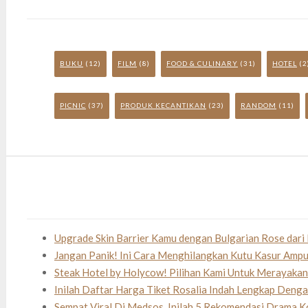
BUKU
(12)
FILM
(8)
FOOD & CULINARY
(31)
HOTEL
(2
PICNIC
(37)
PRODUK KECANTIKAN
(23)
RANDOM
(11)
Upgrade Skin Barrier Kamu dengan Bulgarian Rose dari 
Jangan Panik! Ini Cara Menghilangkan Kutu Kasur Amp
Steak Hotel by Holycow! Pilihan Kami Untuk Merayaka
Inilah Daftar Harga Tiket Rosalia Indah Lengkap Deng
Sempat Viral Di Medsos, Inilah 5 Rekomendasi Drama K