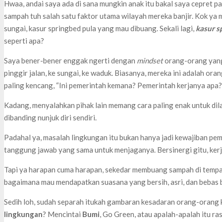
Hwaa, andai saya ada di sana mungkin anak itu bakal saya cepret pa
sampah tuh salah satu faktor utama wilayah mereka banjir. Kok ya 
sungai, kasur springbed pula yang mau dibuang. Sekali lagi,
kasur s
seperti apa?
Saya bener-bener enggak ngerti dengan
mindset
orang-orang yang
pinggir jalan, ke sungai, ke waduk. Biasanya, mereka ini adalah orang
paling kencang, “Ini pemerintah kemana? Pemerintah kerjanya apa?”
Kadang, menyalahkan pihak lain memang cara paling enak untuk dilak
dibanding nunjuk diri sendiri.
Padahal ya, masalah lingkungan itu bukan hanya jadi kewajiban pem
tanggung jawab yang sama untuk menjaganya. Bersinergi gitu, kerj
Tapi ya harapan cuma harapan, sekedar membuang sampah di tempat 
bagaimana mau mendapatkan suasana yang bersih, asri, dan bebas b
Sedih loh, sudah separah itukah gambaran kesadaran orang-orang
lingkungan
? Mencintai
Bumi
, Go Green, atau apalah-apalah itu r