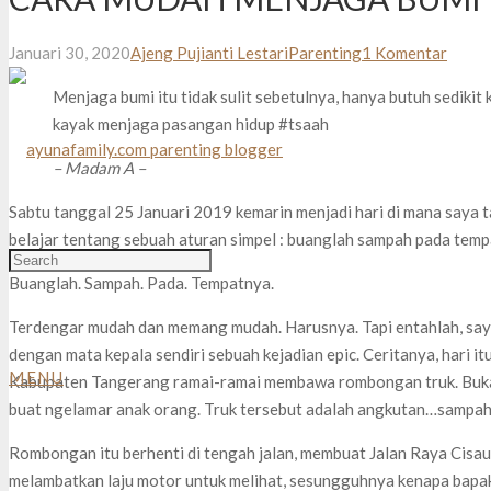
Januari 30, 2020
Ajeng Pujianti Lestari
Parenting
1
Komentar
Menjaga bumi itu tidak sulit sebetulnya, hanya butuh sedikit
kayak menjaga pasangan hidup #tsaah
– Madam A –
Sabtu tanggal 25 Januari 2019 kemarin menjadi hari di mana saya 
belajar tentang sebuah aturan simpel : buanglah sampah pada temp
Buanglah. Sampah. Pada. Tempatnya.
Terdengar mudah dan memang mudah. Harusnya. Tapi entahlah, saya
dengan mata kepala sendiri sebuah kejadian epic. Ceritanya, hari 
MENU
Kabupaten Tangerang ramai-ramai membawa rombongan truk. Bukan,
buat ngelamar anak orang. Truk tersebut adalah angkutan…sampah
Rombongan itu berhenti di tengah jalan, membuat Jalan Raya Cisau
melambatkan laju motor untuk melihat, sesungguhnya kenapa bapak