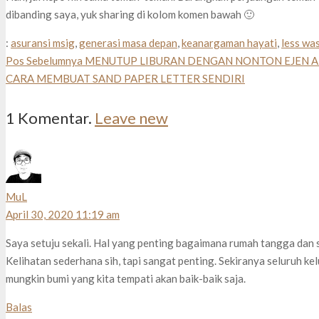
dibanding saya, yuk sharing di kolom komen bawah 🙂
:
asuransi msig
,
generasi masa depan
,
keanargaman hayati
,
less wa
Pos Sebelumnya
MENUTUP LIBURAN DENGAN NONTON EJEN AL
CARA MEMBUAT SAND PAPER LETTER SENDIRI
1
Komentar
.
Leave new
MuL
April 30, 2020 11:19 am
Saya setuju sekali. Hal yang penting bagaimana rumah tangga dan 
Kelihatan sederhana sih, tapi sangat penting. Sekiranya seluruh kelu
mungkin bumi yang kita tempati akan baik-baik saja.
Balas