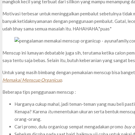
mangkok kecil yang terbuat dari silikon yang mampu menampung da
Motivasi terbesar untuk meninggalkan pembalut sebetulnya tidak 
banyak ketidaknyamanan dengan penggunaan pembalut. Gatal, lecet
udah bhay sama semua masalah itu. HAHAHAHA.*puas*
Menscup ini lumayan debatable juga sih, terutama ketika calon pe
saya tentu saja bebas. Selain itu, butuh keberanian yang sangat bes
Untuk yang masih bimbang dengan pemakaian menscup bisa banget 
Memakai Menscup Organicup
.
Beberapa tips penggunaan menscup :
Harganya cukup mahal, jadi teman-teman yang mau beli pastik
Kenapa? Karena
itu
menentukan ukuran serta bentuk menscup
orang-orang.
Cari promo, dulu organicup sempat mengadakan promo
buy o
Sebelum dicoba pada saat haid, baiknya uji coba untuk pakai 