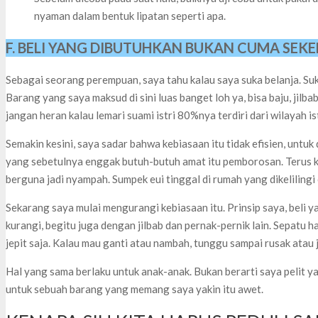
nyaman dalam bentuk lipatan seperti apa.
F. BELI YANG DIBUTUHKAN BUKAN CUMA SEK
Sebagai seorang perempuan, saya tahu kalau saya suka belanja. Su
Barang yang saya maksud di sini luas banget loh ya, bisa baju, jilbab
jangan heran kalau lemari suami istri 80%nya terdiri dari wilayah is
Semakin kesini, saya sadar bahwa kebiasaan itu tidak efisien, unt
yang sebetulnya enggak butuh-butuh amat itu pemborosan. Terus 
berguna jadi nyampah. Sumpek eui tinggal di rumah yang dikeliling
Sekarang saya mulai mengurangi kebiasaan itu. Prinsip saya, beli 
kurangi, begitu juga dengan jilbab dan pernak-pernik lain. Sepatu 
jepit saja. Kalau mau ganti atau nambah, tunggu sampai rusak atau 
Hal yang sama berlaku untuk anak-anak. Bukan berarti saya pelit y
untuk sebuah barang yang memang saya yakin itu awet.