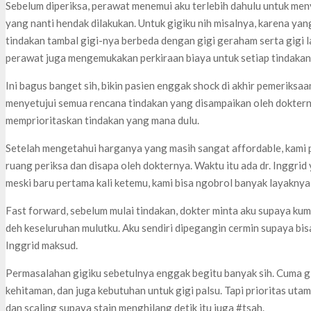
Sebelum diperiksa, perawat menemui aku terlebih dahulu untuk me
yang nanti hendak dilakukan. Untuk gigiku nih misalnya, karena ya
tindakan tambal gigi-nya berbeda dengan gigi geraham serta gigi lai
perawat juga mengemukakan perkiraan biaya untuk setiap tindakan
Ini bagus banget sih, bikin pasien enggak shock di akhir pemeriks
menyetujui semua rencana tindakan yang disampaikan oleh doktern
memprioritaskan tindakan yang mana dulu.
Setelah mengetahui harganya yang masih sangat affordable, kami 
ruang periksa dan disapa oleh dokternya. Waktu itu ada dr. Inggrid
meski baru pertama kali ketemu, kami bisa ngobrol banyak layaknya
Fast forward, sebelum mulai tindakan, dokter minta aku supaya kum
deh keseluruhan mulutku. Aku sendiri dipegangin cermin supaya bisa
Inggrid maksud.
Permasalahan gigiku sebetulnya enggak begitu banyak sih. Cuma gig
kehitaman, dan juga kebutuhan untuk gigi palsu. Tapi prioritas ut
dan scaling supaya stain menghilang detik itu juga #tsah.