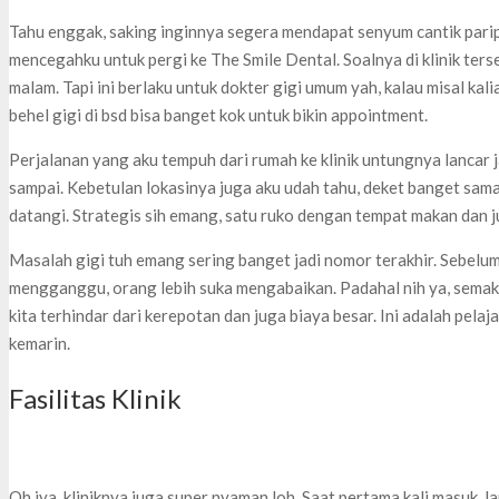
Tahu enggak, saking inginnya segera mendapat senyum cantik pari
mencegahku untuk pergi ke The Smile Dental. Soalnya di klinik ters
malam. Tapi ini berlaku untuk dokter gigi umum yah, kalau misal kali
behel gigi di bsd bisa banget kok untuk bikin appointment.
Perjalanan yang aku tempuh dari rumah ke klinik untungnya lancar
sampai. Kebetulan lokasinya juga aku udah tahu, deket banget sa
datangi. Strategis sih emang, satu ruko dengan tempat makan dan 
Masalah gigi tuh emang sering banget jadi nomor terakhir. Sebelu
mengganggu, orang lebih suka mengabaikan. Padahal nih ya, semaki
kita terhindar dari kerepotan dan juga biaya besar. Ini adalah pela
kemarin.
Fasilitas Klinik
Oh iya, kliniknya juga super nyaman loh. Saat pertama kali masuk