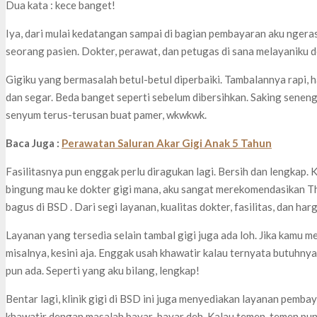
Dua kata : kece banget!
Iya, dari mulai kedatangan sampai di bagian pembayaran aku ngera
seorang pasien. Dokter, perawat, dan petugas di sana melayaniku d
Gigiku yang bermasalah betul-betul diperbaiki. Tambalannya rapi, h
dan segar. Beda banget seperti sebelum dibersihkan. Saking senen
senyum terus-terusan buat pamer, wkwkwk.
Baca Juga :
Perawatan Saluran Akar Gigi Anak 5 Tahun
Fasilitasnya pun enggak perlu diragukan lagi. Bersih dan lengkap. 
bingung mau ke dokter gigi mana, aku sangat merekomendasikan The
bagus di BSD . Dari segi layanan, kualitas dokter, fasilitas, dan ha
Layanan yang tersedia selain tambal gigi juga ada loh. Jika kamu m
misalnya, kesini aja. Enggak usah khawatir kalau ternyata butuhnya d
pun ada. Seperti yang aku bilang, lengkap!
Bentar lagi, klinik gigi di BSD ini juga menyediakan layanan pemba
khawatir dengan masalah bayar-bayar deh. Kalau temen-temen puny