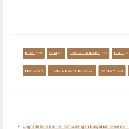
BUKU
(12)
FILM
(8)
FOOD & CULINARY
(31)
HOTEL
(2
PICNIC
(37)
PRODUK KECANTIKAN
(23)
RANDOM
(11)
Upgrade Skin Barrier Kamu dengan Bulgarian Rose dari 