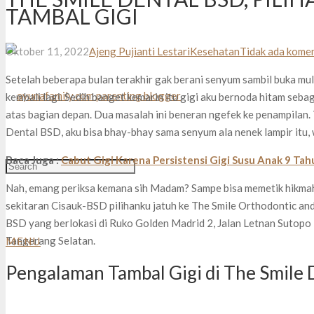
TAMBAL GIGI
Oktober 11, 2022
Ajeng Pujianti Lestari
Kesehatan
Tidak ada kome
Setelah beberapa bulan terakhir gak berani senyum sambil buka mul
kembali lagi. Sedih banget kemarin itu gigi aku bernoda hitam sebag
atas bagian depan. Dua masalah ini beneran ngefek ke penampilan. T
Dental BSD, aku bisa bhay-bhay sama senyum ala nenek lampir itu,
Baca Juga :
Cabut Gigi Karena Persistensi Gigi Susu Anak 9 Tah
Nah, emang periksa kemana sih Madam? Sampe bisa memetik hikmah 
sekitaran Cisauk-BSD pilihanku jatuh ke The Smile Orthodontic and A
BSD yang berlokasi di Ruko Golden Madrid 2, Jalan Letnan Sutopo
Tangerang Selatan.
MENU
Pengalaman Tambal Gigi di The Smile 