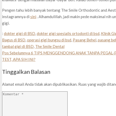
Pengen tahu lebih banyak tentang The Smile Orthodontic and Aesth
instagramnya di
sini
. Alhamdulillah, jadi makin pede maksimal nih 
gigi.
:
dokter gigi di BSD
,
dokter gigi spesialis ortodonti di bsd
,
Klinik G
Bagus di BSD
,
operasi gigi bungsu di bsd
,
Pasang Behel
,
pasang beh
tambal gigi di BSD
,
The Smile Dental
Pos Sebelumnya
6 TIPS MENGGENDONG ANAK TANPA PEGAL-
TEST, APA SIH INI?
Tinggalkan Balasan
Alamat email Anda tidak akan dipublikasikan.
Ruas yang wajib dita