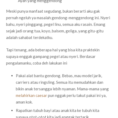
Ayah yang menggendong
Meski punya manfaat segudang, bukan berarti aku gak
pernah ngeluh ya masalah gendong-menggendong ini. Nyeri
bahu, nyeri pinggang, pegel linu, semua aku rasain. Emang
sejak jadi orang tua, koyo, balsem, geliga, yang gitu-gitu
adalah sahabat terdekatku.
Tapi tenang, ada beberapa hal yang bisa kita praktekin
supaya enggak gampang pegel atau nyeri. Berdasar
pengalamanku, coba deh lakukan ini
Pakai alat bantu gendong. Bebas, mau model jarik,
carriers atau ringsling. Semua itu memudahkan dan
bikin anak tersangga lebih nyaman. Mama-mama yang
melahirkan caesar
pun nggak perlu takut pakai ini ya,
aman kok.
Rapatkan tubuh bayi atau anak kita ke tubuh kita
supaya otot-otot kita jadi enggak tertarik.