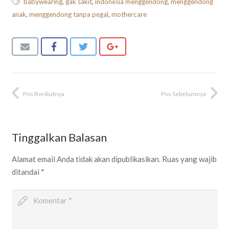
babywearing
,
gak sakit
,
indonesia menggendong
,
menggendong
anak
,
menggendong tanpa pegal
,
mothercare
Pos Berikutnya
Pos Sebelumnya
Tinggalkan Balasan
Alamat email Anda tidak akan dipublikasikan.
Ruas yang wajib
ditandai
*