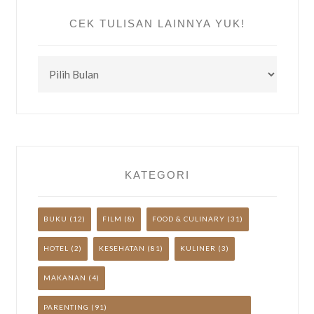
CEK TULISAN LAINNYA YUK!
CEK
TULISAN
LAINNYA
YUK!
KATEGORI
BUKU
(12)
FILM
(8)
FOOD & CULINARY
(31)
HOTEL
(2)
KESEHATAN
(81)
KULINER
(3)
MAKANAN
(4)
PARENTING
(91)