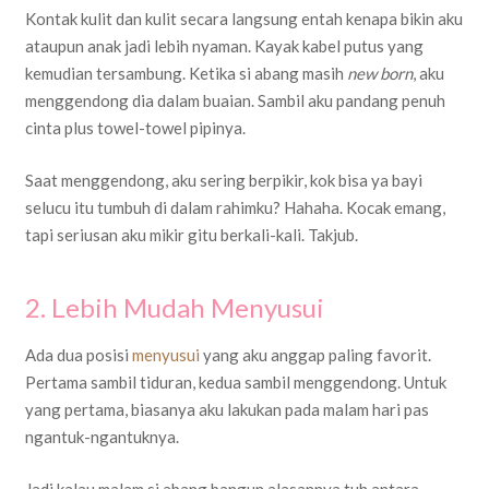
Kontak kulit dan kulit secara langsung entah kenapa bikin aku
ataupun anak jadi lebih nyaman. Kayak kabel putus yang
kemudian tersambung. Ketika si abang masih
new born
, aku
menggendong dia dalam buaian. Sambil aku pandang penuh
cinta plus towel-towel pipinya.
Saat menggendong, aku sering berpikir, kok bisa ya bayi
selucu itu tumbuh di dalam rahimku? Hahaha. Kocak emang,
tapi seriusan aku mikir gitu berkali-kali. Takjub.
2. Lebih Mudah Menyusui
Ada dua posisi
menyusui
yang aku anggap paling favorit.
Pertama sambil tiduran, kedua sambil menggendong. Untuk
yang pertama, biasanya aku lakukan pada malam hari pas
ngantuk-ngantuknya.
Jadi kalau malam si abang bangun alasannya tuh antara