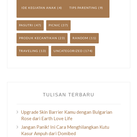
IDE KEGIATAN ANAK
(4)
TIPS PARENTING
(9)
PASUTRI
(47)
PICNIC
(37)
PRODUK KECANTIKAN
(23)
RANDOM
(11)
TRAVELING
(13)
UNCATEGORIZED
(174)
TULISAN TERBARU
Upgrade Skin Barrier Kamu dengan Bulgarian
Rose dari Earth Love Life
Jangan Panik! Ini Cara Menghilangkan Kutu
Kasur Ampuh dari Domibed