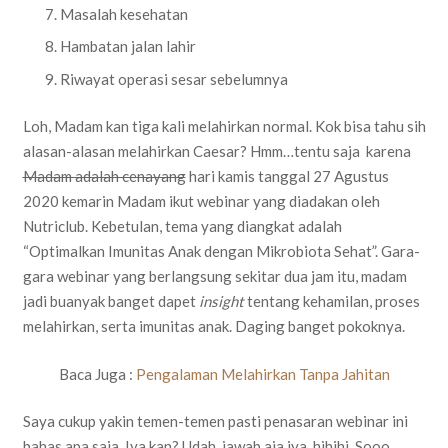
Masalah kesehatan
Hambatan jalan lahir
Riwayat operasi sesar sebelumnya
Loh, Madam kan tiga kali melahirkan normal. Kok bisa tahu sih
alasan-alasan melahirkan Caesar? Hmm…tentu saja karena
Madam adalah cenayang
hari kamis tanggal 27 Agustus
2020 kemarin Madam ikut webinar yang diadakan oleh
Nutriclub. Kebetulan, tema yang diangkat adalah
“Optimalkan Imunitas Anak dengan Mikrobiota Sehat”. Gara-
gara webinar yang berlangsung sekitar dua jam itu, madam
jadi buanyak banget dapet
insight
tentang kehamilan, proses
melahirkan, serta imunitas anak. Daging banget pokoknya.
Baca Juga :
Pengalaman Melahirkan Tanpa Jahitan
Saya cukup yakin temen-temen pasti penasaran webinar ini
bahas apa saja. Iya kan? Udah, jawab aja iya, hihihi. Sooo.