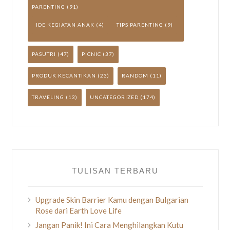
PARENTING
(91)
IDE KEGIATAN ANAK
(4)
TIPS PARENTING
(9)
PASUTRI
(47)
PICNIC
(37)
PRODUK KECANTIKAN
(23)
RANDOM
(11)
TRAVELING
(13)
UNCATEGORIZED
(174)
TULISAN TERBARU
Upgrade Skin Barrier Kamu dengan Bulgarian
Rose dari Earth Love Life
Jangan Panik! Ini Cara Menghilangkan Kutu