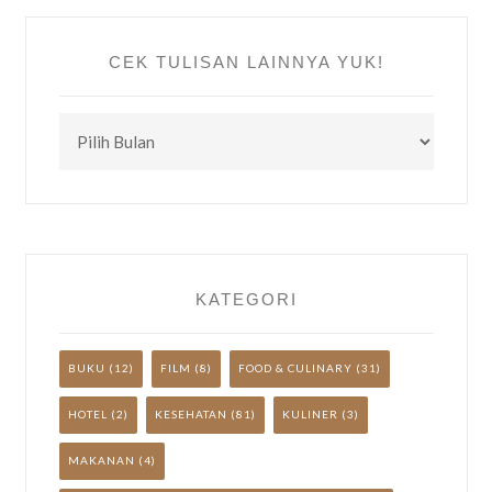
CEK TULISAN LAINNYA YUK!
CEK
TULISAN
LAINNYA
YUK!
KATEGORI
BUKU
(12)
FILM
(8)
FOOD & CULINARY
(31)
HOTEL
(2)
KESEHATAN
(81)
KULINER
(3)
MAKANAN
(4)