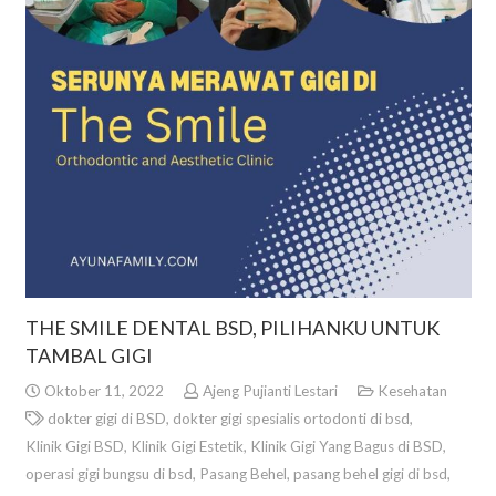
THE SMILE DENTAL BSD, PILIHANKU UNTUK
TAMBAL GIGI
Oktober 11, 2022
Ajeng Pujianti Lestari
Kesehatan
dokter gigi di BSD
,
dokter gigi spesialis ortodonti di bsd
,
Klinik Gigi BSD
,
Klinik Gigi Estetik
,
Klinik Gigi Yang Bagus di BSD
,
operasi gigi bungsu di bsd
,
Pasang Behel
,
pasang behel gigi di bsd
,