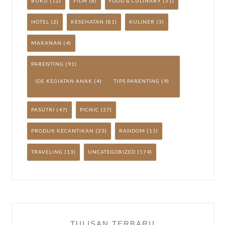
BUKU
(12)
FILM
(8)
FOOD & CULINARY
(31)
HOTEL
(2)
KESEHATAN
(81)
KULINER
(3)
MAKANAN
(4)
PARENTING
(91)
IDE KEGIATAN ANAK
(4)
TIPS PARENTING
(9)
PASUTRI
(47)
PICNIC
(37)
PRODUK KECANTIKAN
(23)
RANDOM
(11)
TRAVELING
(13)
UNCATEGORIZED
(174)
TULISAN TERBARU