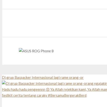
Di grup Bacpacker Internasional lagi rame orang-or
Sedikit cerita tentang caraky #BersamaBergerakBerd