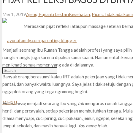
Mei 1, 2019
Ajeng Pujianti Lestari
Kesehatan
,
Picnic
Tidak ada kom
Merasakan pijat refleksi ataupun massage setelah berhar
Menjadi seorang Ibu Rumah Tangga adalah profesi yang saya pilih 
nangis-nangis juga karena dipaksa sama suami. Namun entah kenapa,
menikmati semua momen yang ada di dalamnya.
Banyak orang berasumsi kalau IRT adalah pekerjaan yang tidak mem
pantai, dan banyak waktu luangnya. Saya jelas tidak setuju dengan
nggaplok orang yang tega ngomong begini.
MENU
Helauuuww
, menjadi seorang ibu yang
full
mengurus rumah tangga i
henti, dan percayalah, setiap pekerjaan membutuhkan tenaga. Mula
drama menyuapi, cuci piring, cuci pakaian, jemur, ngepel, sesekali n
jemput sekolah, dan masih banyak lagi.
You name it
lah.