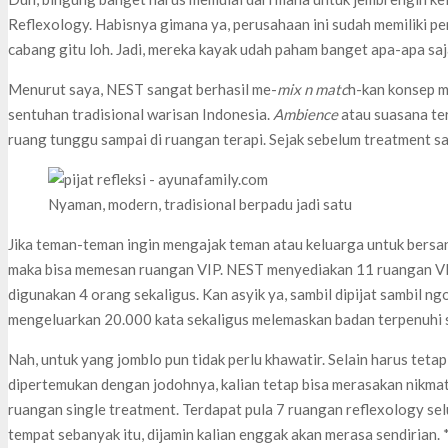
Reflexology. Habisnya gimana ya, perusahaan ini sudah memiliki p
cabang gitu loh. Jadi, mereka kayak udah paham banget apa-apa sa
Menurut saya, NEST sangat berhasil me-
mix n matc
h-kan konsep m
sentuhan tradisional warisan Indonesia.
Ambience
atau suasana ter
ruang tunggu sampai di ruangan terapi. Sejak sebelum treatment sa
Nyaman, modern, tradisional berpadu jadi satu
Jika teman-teman ingin mengajak teman atau keluarga untuk bersan
maka bisa memesan ruangan VIP. NEST menyediakan 11 ruangan VIP
digunakan 4 orang sekaligus. Kan asyik ya, sambil dipijat sambil n
mengeluarkan 20.000 kata sekaligus melemaskan badan terpenuhi 
Nah, untuk yang jomblo pun tidak perlu khawatir. Selain harus tet
dipertemukan dengan jodohnya, kalian tetap bisa merasakan nikmatny
ruangan single treatment. Terdapat pula 7 ruangan reflexology se
tempat sebanyak itu, dijamin kalian enggak akan merasa sendirian.