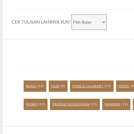
CEK TULISAN LAINNYA YUK!
BUKU
(12)
FILM
(8)
FOOD & CULINARY
(31)
HOTEL
(2
PICNIC
(37)
PRODUK KECANTIKAN
(23)
RANDOM
(11)