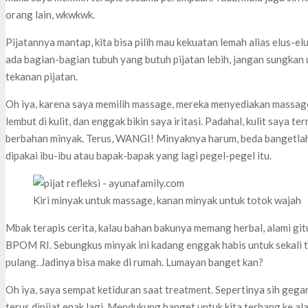
orang lain, wkwkwk.
Pijatannya mantap, kita bisa pilih mau kekuatan lemah alias elus-elu
ada bagian-bagian tubuh yang butuh pijatan lebih, jangan sungkan 
tekanan pijatan.
Oh iya, karena saya memilih massage, mereka menyediakan massage
lembut di kulit, dan enggak bikin saya iritasi. Padahal, kulit saya 
berbahan minyak. Terus, WANGI! Minyaknya harum, beda bangetlah
dipakai ibu-ibu atau bapak-bapak yang lagi pegel-pegel itu.
Kiri minyak untuk massage, kanan minyak untuk totok wajah
Mbak terapis cerita, kalau bahan bakunya memang herbal, alami git
BPOM RI. Sebungkus minyak ini kadang enggak habis untuk sekali tr
pulang. Jadinya bisa make di rumah. Lumayan banget kan?
Oh iya, saya sempat ketiduran saat treatment. Sepertinya sih geg
terus dipijat enak lagi. Mendukung banget untuk kita terbang ke al