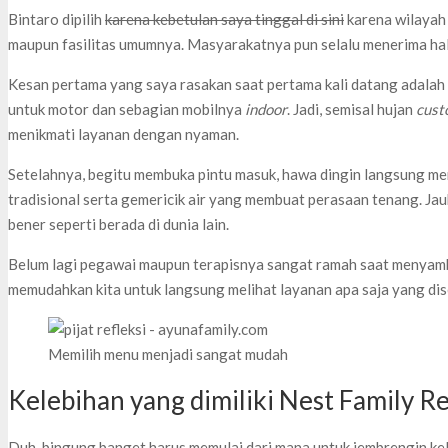
Bintaro dipilih
karena kebetulan saya tinggal di sini
karena wilayah 
maupun fasilitas umumnya. Masyarakatnya pun selalu menerima hal
Kesan pertama yang saya rasakan saat pertama kali datang adalah s
untuk motor dan sebagian mobilnya
indoor
. Jadi, semisal hujan
cus
menikmati layanan dengan nyaman.
Setelahnya, begitu membuka pintu masuk, hawa dingin langsung me
tradisional serta gemericik air yang membuat perasaan tenang. Jauh
bener seperti berada di dunia lain.
Belum lagi pegawai maupun terapisnya sangat ramah saat menyamb
memudahkan kita untuk langsung melihat layanan apa saja yang di
Memilih menu menjadi sangat mudah
Kelebihan yang dimiliki Nest Family R
Duh, bingung banget harus memulai dari mana untuk jembrengin kel