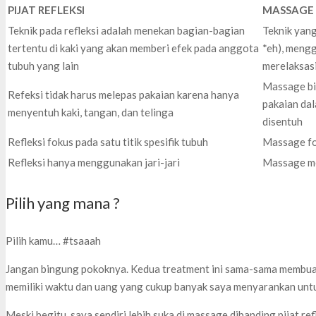
PIJAT REFLEKSI
MASSAGE
Teknik pada refleksi adalah menekan bagian-bagian
Teknik yan
tertentu di kaki yang akan memberi efek pada anggota
*eh), mengg
tubuh yang lain
merelaksas
Massage bi
Refeksi tidak harus melepas pakaian karena hanya
pakaian da
menyentuh kaki, tangan, dan telinga
disentuh
Refleksi fokus pada satu titik spesifik tubuh
Massage fo
Refleksi hanya menggunakan jari-jari
Massage me
Pilih yang mana ?
Pilih kamu… #tsaaah
Jangan bingung pokoknya. Kedua treatment ini sama-sama membuat
memiliki waktu dan uang yang cukup banyak saya menyarankan unt
Meski begitu, saya sendiri lebih suka di massage dibanding pijat ref