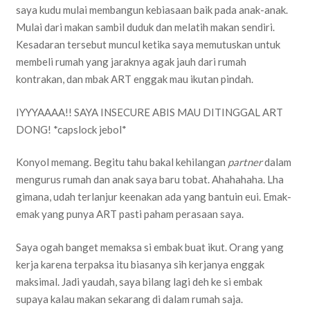
saya kudu mulai membangun kebiasaan baik pada anak-anak.
Mulai dari makan sambil duduk dan melatih makan sendiri.
Kesadaran tersebut muncul ketika saya memutuskan untuk
membeli rumah yang jaraknya agak jauh dari rumah
kontrakan, dan mbak ART enggak mau ikutan pindah.
IYYYAAAA!! SAYA INSECURE ABIS MAU DITINGGAL ART
DONG! *capslock jebol*
Konyol memang. Begitu tahu bakal kehilangan
partner
dalam
mengurus rumah dan anak saya baru tobat. Ahahahaha. Lha
gimana, udah terlanjur keenakan ada yang bantuin eui. Emak-
emak yang punya ART pasti paham perasaan saya.
Saya ogah banget memaksa si embak buat ikut. Orang yang
kerja karena terpaksa itu biasanya sih kerjanya enggak
maksimal. Jadi yaudah, saya bilang lagi deh ke si embak
supaya kalau makan sekarang di dalam rumah saja.