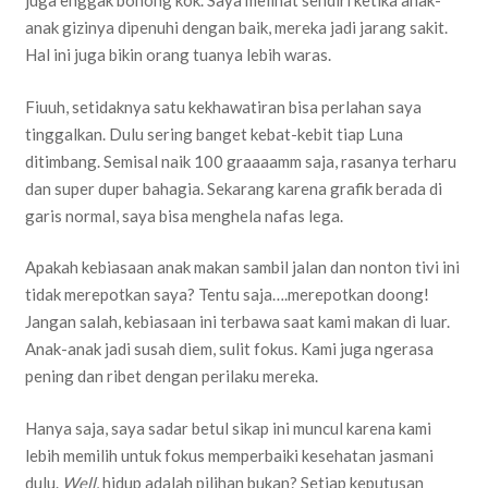
juga enggak bohong kok. Saya melihat sendiri ketika anak-
anak gizinya dipenuhi dengan baik, mereka jadi jarang sakit.
Hal ini juga bikin orang tuanya lebih waras.
Fiuuh, setidaknya satu kekhawatiran bisa perlahan saya
tinggalkan. Dulu sering banget kebat-kebit tiap Luna
ditimbang. Semisal naik 100 graaaamm saja, rasanya terharu
dan super duper bahagia. Sekarang karena grafik berada di
garis normal, saya bisa menghela nafas lega.
Apakah kebiasaan anak makan sambil jalan dan nonton tivi ini
tidak merepotkan saya? Tentu saja….merepotkan doong!
Jangan salah, kebiasaan ini terbawa saat kami makan di luar.
Anak-anak jadi susah diem, sulit fokus. Kami juga ngerasa
pening dan ribet dengan perilaku mereka.
Hanya saja, saya sadar betul sikap ini muncul karena kami
lebih memilih untuk fokus memperbaiki kesehatan jasmani
dulu.
Well
, hidup adalah pilihan bukan? Setiap keputusan