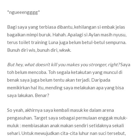
*ngueeengggg*
Bagi saya yang terbiasa dibantu, kehilangan si embak jelas
bagaikan mimpi buruk. Hahah. Apalagi si Aylan masih nyusu,
terus toilet training Luna juga belum betul-betul sempurna.
Bunuh diri wis, bunuh diri, wkwk.
But hey, what doesn’t kill you makes you stronger, right?
Saya
toh belum mencoba. Toh segala ketakutan yang muncul di
benak saya juga belum tentu akan terjadi. Daripada
memikirkan hal itu, mending saya melakukan apa yang bisa
saya lakukan. Benar?
So yeah, akhirnya saya kembali masuk ke dalam arena
pengasuhan. Target saya sebagai permulaan enggak muluk-
muluk : membiasakan anak makan sendiri setidaknya sekali
sehari. Untuk mewujudkan cita-cita luhur nan suci tersebut,