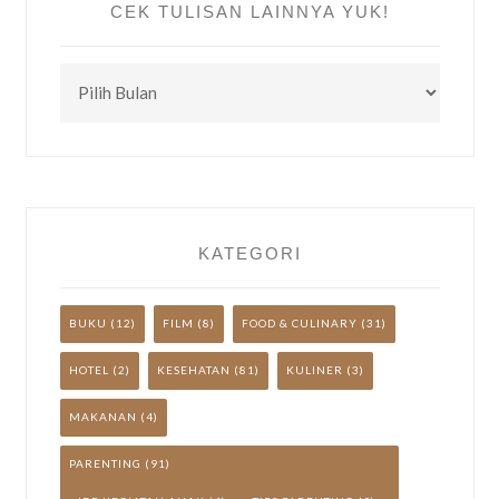
CEK TULISAN LAINNYA YUK!
CEK
TULISAN
LAINNYA
YUK!
KATEGORI
BUKU
(12)
FILM
(8)
FOOD & CULINARY
(31)
HOTEL
(2)
KESEHATAN
(81)
KULINER
(3)
MAKANAN
(4)
PARENTING
(91)