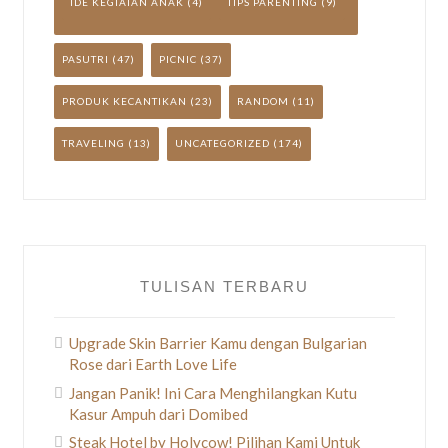
IDE KEGIATAN ANAK
(4)
TIPS PARENTING
(9)
PASUTRI
(47)
PICNIC
(37)
PRODUK KECANTIKAN
(23)
RANDOM
(11)
TRAVELING
(13)
UNCATEGORIZED
(174)
TULISAN TERBARU
Upgrade Skin Barrier Kamu dengan Bulgarian
Rose dari Earth Love Life
Jangan Panik! Ini Cara Menghilangkan Kutu
Kasur Ampuh dari Domibed
Steak Hotel by Holycow! Pilihan Kami Untuk