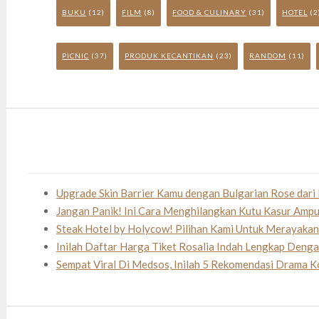
BUKU
(12)
FILM
(8)
FOOD & CULINARY
(31)
HOTEL
(2
PICNIC
(37)
PRODUK KECANTIKAN
(23)
RANDOM
(11)
Upgrade Skin Barrier Kamu dengan Bulgarian Rose dari 
Jangan Panik! Ini Cara Menghilangkan Kutu Kasur Amp
Steak Hotel by Holycow! Pilihan Kami Untuk Merayaka
Inilah Daftar Harga Tiket Rosalia Indah Lengkap Deng
Sempat Viral Di Medsos, Inilah 5 Rekomendasi Drama K