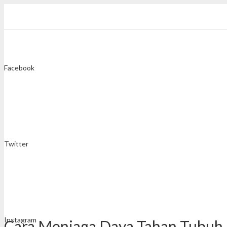
Facebook
Twitter
Instagram
Cara Menjaga Daya Tahan Tubuh 