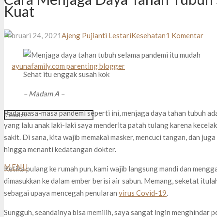
Kuat
Februari 24, 2021
Ajeng Pujianti Lestari
Kesehatan
1
Komentar
Sehat itu enggak susah kok
– Madam A –
Pada masa-masa pandemi seperti ini, menjaga daya tahan tubuh ada
yang lalu anak laki-laki saya menderita patah tulang karena kecela
sakit. Di sana, kita wajib memakai masker, mencuci tangan, dan jug
hingga menanti kedatangan dokter.
MENU
Ketika pulang ke rumah pun, kami wajib langsung mandi dan mengga
dimasukkan ke dalam ember berisi air sabun. Memang, seketat itul
sebagai upaya mencegah penularan
virus Covid-19
.
Sungguh, seandainya bisa memilih, saya sangat ingin menghindar per