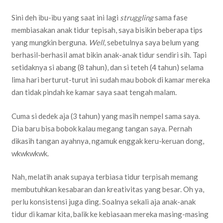
Sini deh ibu-ibu yang saat ini lagi
struggling
sama fase
membiasakan anak tidur tepisah, saya bisikin beberapa tips
yang mungkin berguna.
Well
, sebetulnya saya belum yang
berhasil-berhasil amat bikin anak-anak tidur sendiri sih. Tapi
setidaknya si abang (8 tahun), dan si teteh (4 tahun) selama
lima hari berturut-turut ini sudah mau bobok di kamar mereka
dan tidak pindah ke kamar saya saat tengah malam.
Cuma si dedek aja (3 tahun) yang masih nempel sama saya.
Dia baru bisa bobok kalau megang tangan saya. Pernah
dikasih tangan ayahnya, ngamuk enggak keru-keruan dong,
wkwkwkwk.
Nah, melatih anak supaya terbiasa tidur terpisah memang
membutuhkan kesabaran dan kreativitas yang besar. Oh ya,
perlu konsistensi juga ding. Soalnya sekali aja anak-anak
tidur di kamar kita, balik ke kebiasaan mereka masing-masing