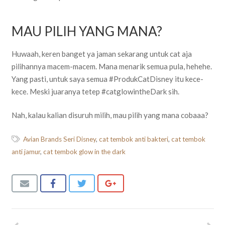
MAU PILIH YANG MANA?
Huwaah, keren banget ya jaman sekarang untuk cat aja
pilihannya macem-macem. Mana menarik semua pula, hehehe.
Yang pasti, untuk saya semua #ProdukCatDisney itu kece-
kece. Meski juaranya tetep #catglowintheDark sih.
Nah, kalau kalian disuruh milih, mau pilih yang mana cobaaa?
Avian Brands Seri Disney
,
cat tembok anti bakteri
,
cat tembok
anti jamur
,
cat tembok glow in the dark