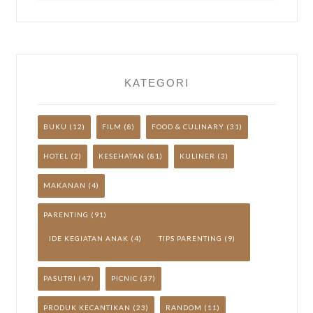
LAINNYA
YUK!
KATEGORI
BUKU
(12)
FILM
(8)
FOOD & CULINARY
(31)
HOTEL
(2)
KESEHATAN
(81)
KULINER
(3)
MAKANAN
(4)
PARENTING
(91)
IDE KEGIATAN ANAK
(4)
TIPS PARENTING
(9)
PASUTRI
(47)
PICNIC
(37)
PRODUK KECANTIKAN
(23)
RANDOM
(11)