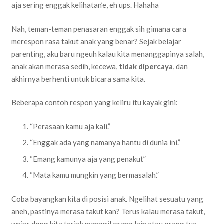
aja sering enggak kelihatan’e, eh ups. Hahaha
Nah, teman-teman penasaran enggak sih gimana cara
merespon rasa takut anak yang benar? Sejak belajar
parenting, aku baru ngeuh kalau kita menanggapinya salah,
anak akan merasa sedih, kecewa,
tidak dipercaya
, dan
akhirnya berhenti untuk bicara sama kita.
Beberapa contoh respon yang keliru itu kayak gini:
“Perasaan kamu aja kali.”
“Enggak ada yang namanya hantu di dunia ini.”
“Emang kamunya aja yang penakut”
“Mata kamu mungkin yang bermasalah.”
Coba bayangkan kita di posisi anak. Ngelihat sesuatu yang
aneh, pastinya merasa takut kan? Terus kalau merasa takut,
wajar dong kita teriak manggil orang lain atau orang tua.