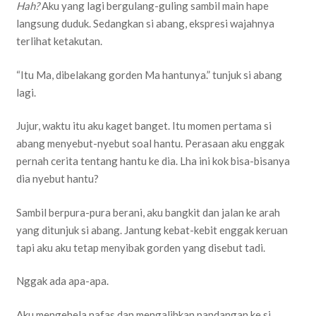
Hah?
Aku yang lagi bergulang-guling sambil main hape
langsung duduk. Sedangkan si abang, ekspresi wajahnya
terlihat ketakutan.
“Itu Ma, dibelakang gorden Ma hantunya.” tunjuk si abang
lagi.
Jujur, waktu itu aku kaget banget. Itu momen pertama si
abang menyebut-nyebut soal hantu. Perasaan aku enggak
pernah cerita tentang hantu ke dia. Lha ini kok bisa-bisanya
dia nyebut hantu?
Sambil berpura-pura berani, aku bangkit dan jalan ke arah
yang ditunjuk si abang. Jantung kebat-kebit enggak keruan
tapi aku aku tetap menyibak gorden yang disebut tadi.
Nggak ada apa-apa.
Aku mengehela nafas dan mengalihkan pandangan ke si