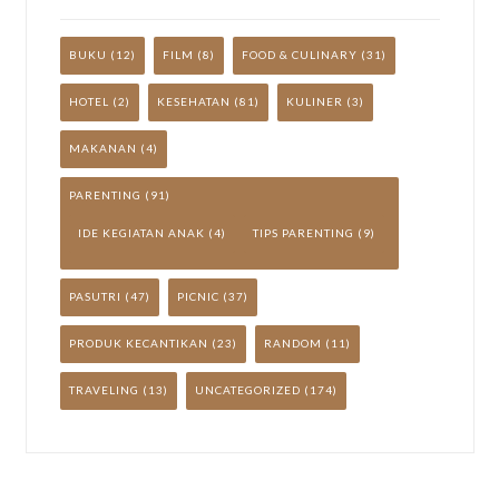
BUKU
(12)
FILM
(8)
FOOD & CULINARY
(31)
HOTEL
(2)
KESEHATAN
(81)
KULINER
(3)
MAKANAN
(4)
PARENTING
(91)
IDE KEGIATAN ANAK
(4)
TIPS PARENTING
(9)
PASUTRI
(47)
PICNIC
(37)
PRODUK KECANTIKAN
(23)
RANDOM
(11)
TRAVELING
(13)
UNCATEGORIZED
(174)