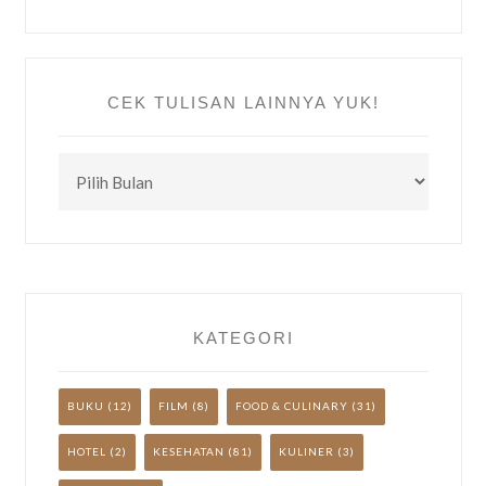
CEK TULISAN LAINNYA YUK!
CEK
TULISAN
LAINNYA
YUK!
KATEGORI
BUKU
(12)
FILM
(8)
FOOD & CULINARY
(31)
HOTEL
(2)
KESEHATAN
(81)
KULINER
(3)