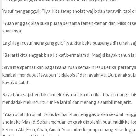
Yusuf mengangguk, “Iya, kita tetep sholat wajib dan tarawih, tapi di
“Yuan enggak bisa buka puasa bersama temen-teman dan Miss di seko
suaranya.
Lagi-lagi Yusuf menagangguk, “Iya, kita buka puasanya di rumah saj
“Berarti kita enggak bisa I’tikaf, bermalam di Masjid kayak tahun lal
Saya memperhatikan bagaimana Yuan semakin lesu ketika pertanya
kembali mendapat jawaban “tidak bisa” dari ayahnya. Duh, anak sulu
kayak dicubit.
Saya baru saja hendak memeluknya ketika dia tiba-tiba menangis his
mendadak meluncur turun ke lantai dan menangis sambil menjerit.
“Yuan udah di rumah terus berhari-hari, enggak boleh sekolah, en
sholat ke Masjid. Sekarang Yuan enggak dibolehin buat mudik ke 
ketemu Aki, Enin, Abah, Amah. Yuan udah kepengen banget ke Jogja