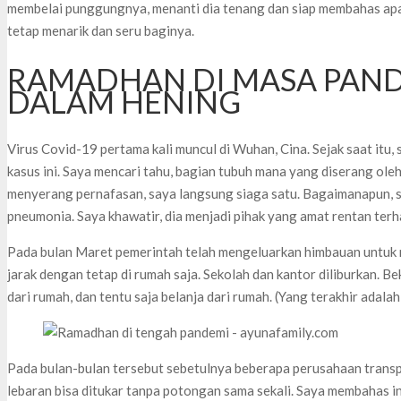
membelai punggungnya, menanti dia tenang dan siap membahas ap
tetap menarik dan seru baginya.
RAMADHAN DI MASA PAND
DALAM HENING
Virus Covid-19 pertama kali muncul di Wuhan, Cina. Sejak saat it
kasus ini. Saya mencari tahu, bagian tubuh mana yang diserang oleh
menyerang pernafasan, saya langsung siaga satu. Bagaimanapun, 
pneumonia. Saya khawatir, dia menjadi pihak yang amat rentan terha
Pada bulan Maret pemerintah telah mengeluarkan himbauan untuk 
jarak dengan tetap di rumah saja. Sekolah dan kantor diliburkan. Be
dari rumah, dan tentu saja belanja dari rumah. (Yang terakhir adala
Pada bulan-bulan tersebut sebetulnya beberapa perusahaan trans
lebaran bisa ditukar tanpa potongan sama sekali. Saya membahas i