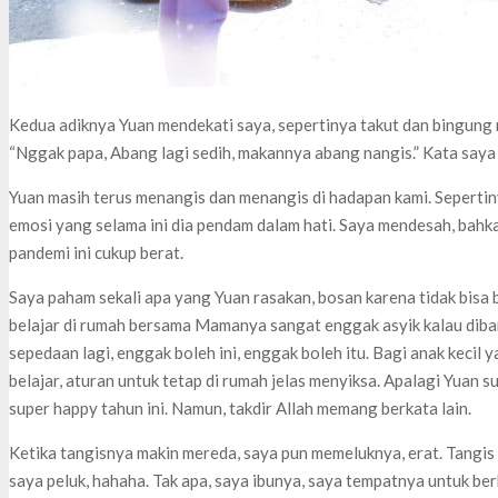
Kedua adiknya Yuan mendekati saya, sepertinya takut dan bingung 
“Nggak papa, Abang lagi sedih, makannya abang nangis.” Kata say
Yuan masih terus menangis dan menangis di hadapan kami. Sepert
emosi yang selama ini dia pendam dalam hati. Saya mendesah, bahkan
pandemi ini cukup berat.
Saya paham sekali apa yang Yuan rasakan, bosan karena tidak bisa
belajar di rumah bersama Mamanya sangat enggak asyik kalau diba
sepedaan lagi, enggak boleh ini, enggak boleh itu. Bagi anak kecil
belajar, aturan untuk tetap di rumah jelas menyiksa. Apalagi Yuan
super happy tahun ini. Namun, takdir Allah memang berkata lain.
Ketika tangisnya makin mereda, saya pun memeluknya, erat. Tangis 
saya peluk, hahaha. Tak apa, saya ibunya, saya tempatnya untuk be