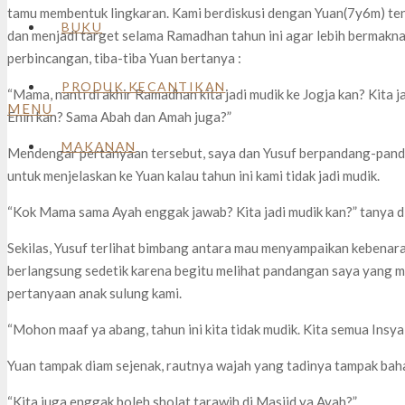
tamu membentuk lingkaran. Kami berdiskusi dengan Yuan(7y6m) tent
BUKU
dan menjadi target selama Ramadhan tahun ini agar lebih bermakna
perbincangan, tiba-tiba Yuan bertanya :
PRODUK KECANTIKAN
“Mama, nanti di akhir Ramadhan kita jadi mudik ke Jogja kan? Kita j
MENU
Enin kan? Sama Abah dan Amah juga?”
MAKANAN
Mendengar pertanyaan tersebut, saya dan Yusuf berpandang-panda
untuk menjelaskan ke Yuan kalau tahun ini kami tidak jadi mudik.
“Kok Mama sama Ayah enggak jawab? Kita jadi mudik kan?” tanya di
Sekilas, Yusuf terlihat bimbang antara mau menyampaikan kebenar
berlangsung sedetik karena begitu melihat pandangan saya yang
pertanyaan anak sulung kami.
“Mohon maaf ya abang, tahun ini kita tidak mudik. Kita semua Insya A
Yuan tampak diam sejenak, rautnya wajah yang tadinya tampak bah
“Kita juga enggak boleh sholat tarawih di Masjid ya Ayah?”