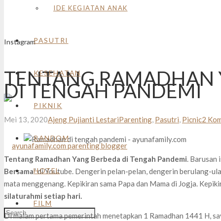
IDE KEGIATAN ANAK
PASUTRI
Instagram
TENTANG RAMADHAN 
KESEHATAN
DI TENGAH PANDEMI
PIKNIK
Mei 13, 2020
Ajeng Pujianti Lestari
Parenting
,
Pasutri
,
Picnic
2
Kom
RANDOM
Tentang Ramadhan Yang Berbeda di Tengah Pandemi
. Barusan i
HOTEL
Bersama
” di Youtube. Dengerin pelan-pelan, dengerin berulang-ulang
mata menggenang. Kepikiran sama Papa dan Mama di Jogja. Kepikira
silaturahmi setiap hari.
FILM
Di malam pertama pemerintah menetapkan 1 Ramadhan 1441 H, saya