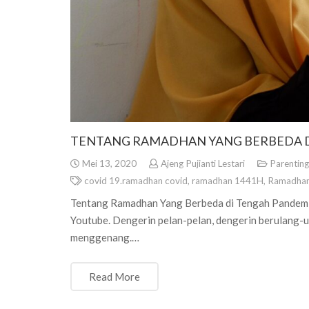
TENTANG RAMADHAN YANG BERBEDA 
Mei 13, 2020
Ajeng Pujianti Lestari
Parenting
covid 19.ramadhan covid
,
ramadhan 1441H
,
Ramadhan
Tentang Ramadhan Yang Berbeda di Tengah Pandemi. B
Youtube. Dengerin pelan-pelan, dengerin berulang-ula
menggenang.…
Read More