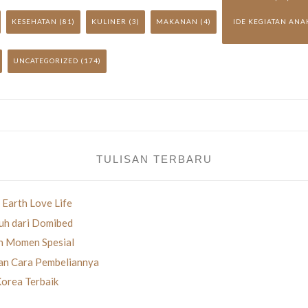
KESEHATAN
(81)
KULINER
(3)
MAKANAN
(4)
IDE KEGIATAN ANA
UNCATEGORIZED
(174)
TULISAN TERBARU
 Earth Love Life
uh dari Domibed
an Momen Spesial
gan Cara Pembeliannya
Korea Terbaik