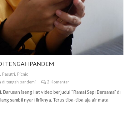
DI TENGAH PANDEMI
,
Pasutri
,
Picnic
 di tengah pandemi
2
Komentar
arusan iseng liat video berjudul “Ramai Sepi Bersama” di
ng sambil nyari liriknya. Terus tiba-tiba aja air mata