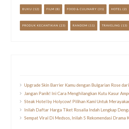
BUKU
(12)
FILM
(8)
FOOD & CULINARY
(31)
HOTEL
(2)
PRODUK KECANTIKAN
(23)
RANDOM
(11)
TRAVELING
(13)
Upgrade Skin Barrier Kamu dengan Bulgarian Rose dari
Jangan Panik! Ini Cara Menghilangkan Kutu Kasur Amp
Steak Hotel by Holycow! Pilihan Kami Untuk Merayak
Inilah Daftar Harga Tiket Rosalia Indah Lengkap Den
Sempat Viral Di Medsos, Inilah 5 Rekomendasi Drama 