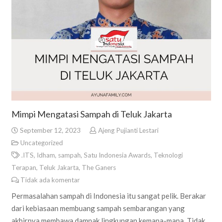
Mimpi Mengatasi Sampah di Teluk Jakarta
September 12, 2023
Ajeng Pujianti Lestari
Uncategorized
.ITS
,
Idham
,
sampah
,
Satu Indonesia Awards
,
Teknologi
Terapan
,
Teluk Jakarta
,
The Ganers
Tidak ada komentar
Permasalahan sampah di Indonesia itu sangat pelik. Berakar
dari kebiasaan membuang sampah sembarangan yang
akhirnya membawa dampak lingkungan kemana-mana. Tidak