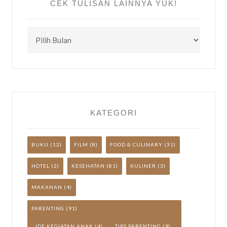
CEK TULISAN LAINNYA YUK!
CEK
TULISAN
LAINNYA
YUK!
KATEGORI
BUKU
(12)
FILM
(8)
FOOD & CULINARY
(31)
HOTEL
(2)
KESEHATAN
(81)
KULINER
(3)
MAKANAN
(4)
PARENTING
(91)
IDE KEGIATAN ANAK
(4)
TIPS PARENTING
(9)