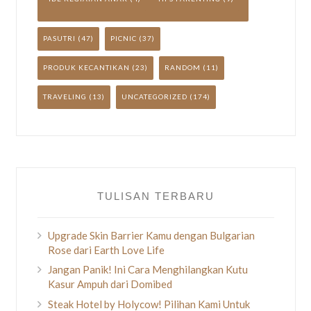
PASUTRI
(47)
PICNIC
(37)
PRODUK KECANTIKAN
(23)
RANDOM
(11)
TRAVELING
(13)
UNCATEGORIZED
(174)
TULISAN TERBARU
Upgrade Skin Barrier Kamu dengan Bulgarian
Rose dari Earth Love Life
Jangan Panik! Ini Cara Menghilangkan Kutu
Kasur Ampuh dari Domibed
Steak Hotel by Holycow! Pilihan Kami Untuk