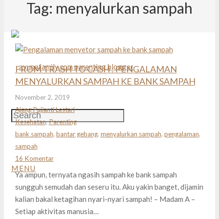
Tag:
menyalurkan sampah
FROM TRASH TO CASH : PENGALAMAN
MENYALURKAN SAMPAH KE BANK SAMPAH
November 2, 2019
Ajeng Pujianti Lestari
Kesehatan
,
Parenting
bank sampah
,
bantar gebang
,
menyalurkan sampah
,
pengalaman
,
sampah
16
Komentar
MENU
Ya ampun, ternyata ngasih sampah ke bank sampah
sungguh semudah dan seseru itu. Aku yakin banget, dijamin
kalian bakal ketagihan nyari-nyari sampah! – Madam A –
Setiap aktivitas manusia…