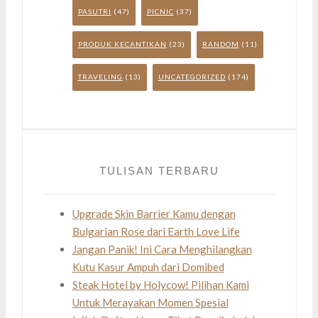
PASUTRI
(47)
PICNIC
(37)
PRODUK KECANTIKAN
(23)
RANDOM
(11)
TRAVELING
(13)
UNCATEGORIZED
(174)
TULISAN TERBARU
Upgrade Skin Barrier Kamu dengan
Bulgarian Rose dari Earth Love Life
Jangan Panik! Ini Cara Menghilangkan
Kutu Kasur Ampuh dari Domibed
Steak Hotel by Holycow! Pilihan Kami
Untuk Merayakan Momen Spesial