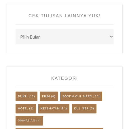
CEK TULISAN LAINNYA YUK!
CEK
TULISAN
LAINNYA
YUK!
KATEGORI
BUKU
(12)
FILM
(8)
FOOD & CULINARY
(31)
HOTEL
(2)
KESEHATAN
(81)
KULINER
(3)
MAKANAN
(4)