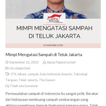
Mimpi Mengatasi Sampah di Teluk Jakarta
September 12, 2023
Ajeng Pujianti Lestari
Uncategorized
.ITS
,
Idham
,
sampah
,
Satu Indonesia Awards
,
Teknologi
Terapan
,
Teluk Jakarta
,
The Ganers
Tidak ada komentar
Permasalahan sampah di Indonesia itu sangat pelik. Berakar
dari kebiasaan membuang sampah sembarangan yang
akhirnya membawa dampak lingkungan kemana-mana. Tidak