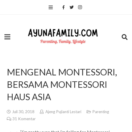
MENGENAL MONTESSORI,
BERSAMA MONTESSORI
HAUS ASIA
Juli 30, 2018
Ajeng Pujianti Lestari
Parenting
31
Komentar
“I’m pretty sure that i’m falling for Montessori