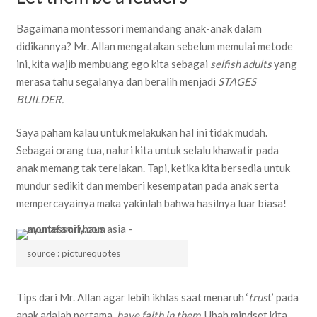
Bagaimana montessori memandang anak-anak dalam
didikannya? Mr. Allan mengatakan sebelum memulai metode
ini, kita wajib membuang ego kita sebagai
selfish adults
yang
merasa tahu segalanya dan beralih menjadi
STAGES
BUILDER.
Saya paham kalau untuk melakukan hal ini tidak mudah.
Sebagai orang tua, naluri kita untuk selalu khawatir pada
anak memang tak terelakan. Tapi, ketika kita bersedia untuk
mundur sedikit dan memberi kesempatan pada anak serta
mempercayainya maka yakinlah bahwa hasilnya luar biasa!
source : picturequotes
Tips dari Mr. Allan agar lebih ikhlas saat menaruh ‘
trus
t’ pada
anak adalah pertama,
have faith in them
. Ubah mindset kita