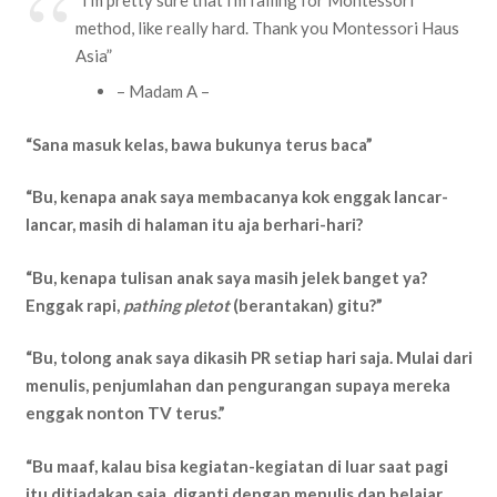
method, like really hard. Thank you Montessori Haus
Asia”
– Madam A –
“Sana masuk kelas, bawa bukunya terus baca”
“Bu, kenapa anak saya membacanya kok enggak lancar-
lancar, masih di halaman itu aja berhari-hari?
“Bu, kenapa tulisan anak saya masih jelek banget ya?
Enggak rapi,
pathing pletot
(berantakan) gitu?”
“Bu, tolong anak saya dikasih PR setiap hari saja. Mulai dari
menulis, penjumlahan dan pengurangan supaya mereka
enggak nonton TV terus.”
“Bu maaf, kalau bisa kegiatan-kegiatan di luar saat pagi
itu ditiadakan saja, diganti dengan menulis dan belajar