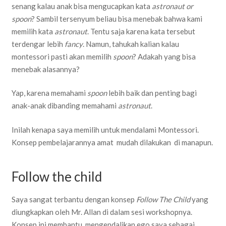
senang kalau anak bisa mengucapkan kata
astronaut or
spoon
? Sambil tersenyum beliau bisa menebak bahwa kami
memilih kata
astronaut
. Tentu saja karena kata tersebut
terdengar lebih
fancy
. Namun, tahukah kalian kalau
montessori pasti akan memilih
spoon
? Adakah yang bisa
menebak alasannya?
Yap, karena memahami
spoon
lebih baik dan penting bagi
anak-anak dibanding memahami
astronaut
.
Inilah kenapa saya memilih untuk mendalami Montessori.
Konsep pembelajarannya amat mudah dilakukan di manapun.
Follow the child
Saya sangat terbantu dengan konsep
Follow The Child
yang
diungkapkan oleh Mr. Allan di dalam sesi workshopnya.
Konsep ini membantu mengendalikan ego saya sebagai