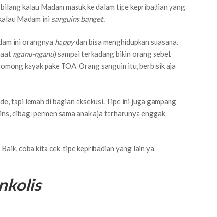
ilang kalau Madam masuk ke dalam tipe kepribadian yang
 kalau Madam ini
sanguins banget.
adam ini orangnya
happy
dan bisa menghidupkan suasana.
saat
nganu-nganu
) sampai terkadang bikin orang sebel.
omong kayak pake TOA. Orang sanguin itu, berbisik aja
de, tapi lemah di bagian eksekusi. Tipe ini juga gampang
uins, dibagi permen sama anak aja terharunya enggak
aik, coba kita cek tipe kepribadian yang lain ya.
nkolis