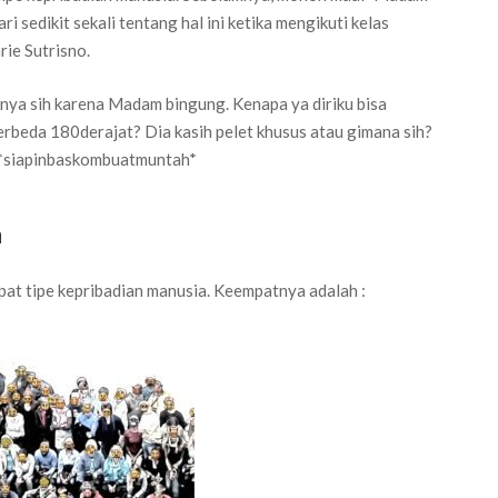
 sedikit sekali tentang hal ini ketika mengikuti kelas
rie Sutrisno.
nya sih karena Madam bingung. Kenapa ya diriku bisa
rbeda 180derajat? Dia kasih pelet khusus atau gimana sih?
 *siapinbaskombuatmuntah*
a
at tipe kepribadian manusia. Keempatnya adalah :