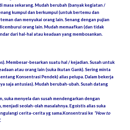
p di masa sekarang. Mudah berubah (banyak kegiatan /
 Senang kumpul dan berkumpul (untuk bertemu dan
teman dan menyukai orang lain. Senang dengan pujian
dicemburui orang lain. Mudah memaafkan (dan tidak
ndar dari hal-hal atau keadaan yang membosankan.
as). Membesar-besarkan suatu hal / kejadian. Susah untuk
adaan atau orang lain (suka ikutan Gank). Sering minta
Rentang Konsentrasi Pendek) alias pelupa. Dalam bekerja
nya saja antusias). Mudah berubah-ubah. Susah datang
an, suka menyela dan susah mendengarkan dengan
 menjadi seolah-olah masalahnya. Egoistis alias suka
engulangi cerita-cerita yg sama.Konsentrasi ke
“How to
.