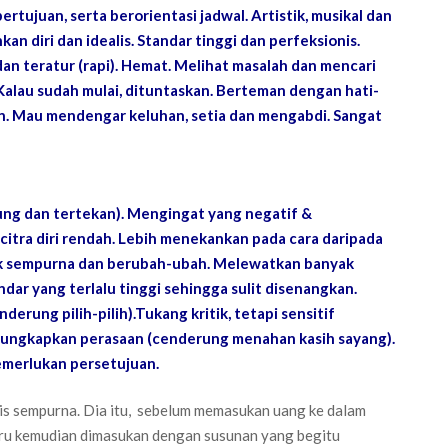
ertujuan, serta berorientasi jadwal. Artistik, musikal dan
nkan diri dan idealis. Standar tinggi dan perfeksionis.
dan teratur (rapi). Hemat. Melihat masalah dan mencari
. Kalau sudah mulai, dituntaskan. Berteman dengan hati-
ian. Mau mendengar keluhan, setia dan mengabdi. Sangat
rung dan tertekan). Mengingat yang negatif &
itra diri rendah. Lebih menekankan pada cara daripada
idak sempurna dan berubah-ubah. Melewatkan banyak
ar yang terlalu tinggi sehingga sulit disenangkan.
nderung pilih-pilih).Tukang kritik, tetapi sensitif
ngungkapkan perasaan (cenderung menahan kasih sayang).
Memerlukan persetujuan.
is sempurna. Dia itu, sebelum memasukan uang ke dalam
baru kemudian dimasukan dengan susunan yang begitu