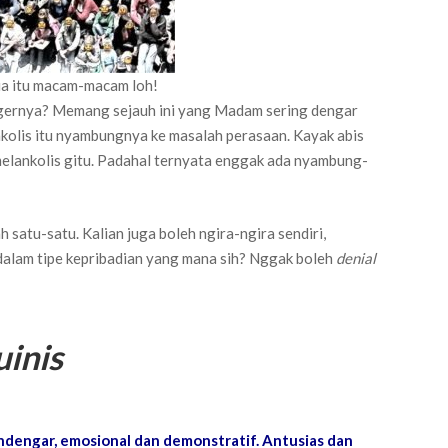
ia itu macam-macam loh!
gernya? Memang sejauh ini yang Madam sering dengar
nkolis itu nyambungnya ke masalah perasaan. Kayak abis
 melankolis gitu. Padahal ternyata enggak ada nyambung-
 satu-satu. Kalian juga boleh ngira-ngira sendiri,
 dalam tipe kepribadian yang mana sih? Nggak boleh
denial
uinis
ndengar, emosional dan demonstratif. Antusias dan