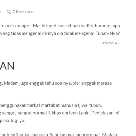
i
7
Komentar
tu perlu banget. Masih inget kan sebuah hadits, barangsiapa
yang tidak mengenal dirinya dia tidak mengenal Tuhan-Nya?
– Madam A –
IAN
g, Madam juga enggak tahu soalnya, biar enggak merasa
menggunakan harkat martabat manusia (jiwa, tubuh,
sangat-sangat normatif, khas om Ivan Lanin. Penjelasan ini
psikologi ya.
at tipe kepribadian manusia. Sebelumnya, mohon maaf Madam