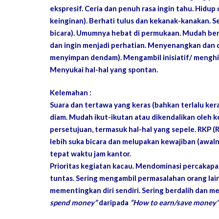
ekspresif. Ceria dan penuh rasa ingin tahu. Hidu
keinginan). Berhati tulus dan kekanak-kanakan.
bicara). Umumnya hebat di permukaan. Mudah ber
dan ingin menjadi perhatian. Menyenangkan dan 
menyimpan dendam). Mengambil inisiatif/ menghi
Menyukai hal-hal yang spontan.
Kelemahan :
Suara dan tertawa yang keras (bahkan terlalu ker
diam. Mudah ikut-ikutan atau dikendalikan oleh ke
persetujuan, termasuk hal-hal yang sepele. RKP (
lebih suka bicara dan melupakan kewajiban (awal
tepat waktu jam kantor.
Prioritas kegiatan kacau. Mendominasi percakap
tuntas. Sering mengambil permasalahan orang lain,
mementingkan diri sendiri. Sering berdalih dan m
spend money”
daripada
“How to earn/save money”