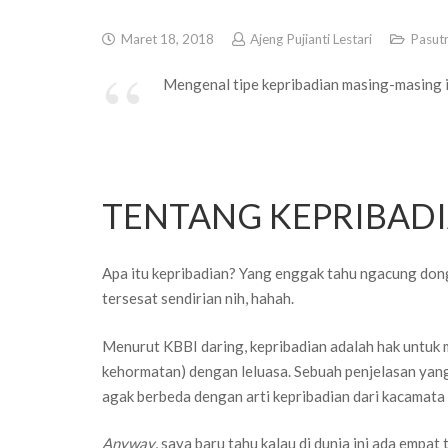
Maret 18, 2018
Ajeng Pujianti Lestari
Pasutr
Mengenal tipe kepribadian masing-masing i
TENTANG KEPRIBAD
Apa itu kepribadian? Yang enggak tahu ngacung don
tersesat sendirian nih, hahah.
Menurut KBBI daring, kepribadian adalah hak untuk 
kehormatan) dengan leluasa. Sebuah penjelasan yang 
agak berbeda dengan arti kepribadian dari kacamata 
Anyway
, saya baru tahu kalau di dunia ini ada emp