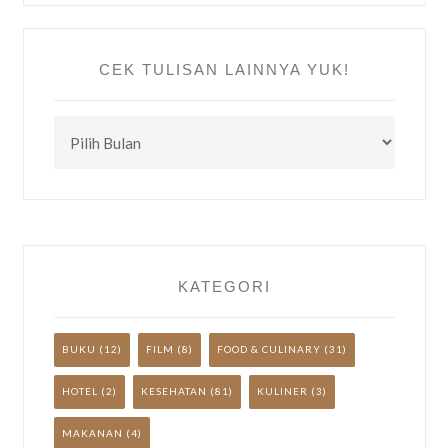
CEK TULISAN LAINNYA YUK!
CEK
TULISAN
LAINNYA
YUK!
KATEGORI
BUKU
(12)
FILM
(8)
FOOD & CULINARY
(31)
HOTEL
(2)
KESEHATAN
(81)
KULINER
(3)
MAKANAN
(4)