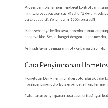
Proses pengolahan pun mendapat kontrol yang sangat
hingga proses pasteurisasi di suhu 72 derajat celc
serta zat aditif. Benar-benar 100% susu asli!
Inilah sebabnya ketika saya mencoba minum langsung
enegnya blas. Sesuai banget dengan slogan mereka, 
Asli, jadi favorit semua anggota keluarga di rumah.
Cara Penyimpanan Hometow
Hometown Dairy menggunakan botol plastik yang kok
masih perlu membuka lapisan penyegel lain. Tenang,
Nah, aturan penyimpanan susu pasteurisasi agak bed
: