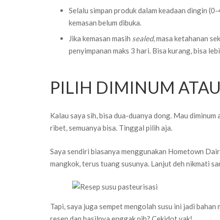
Selalu simpan produk dalam keadaan dingin (0-4
kemasan belum dibuka.
Jika kemasan masih
sealed
, masa ketahanan sek
penyimpanan maks 3 hari. Bisa kurang, bisa le
PILIH DIMINUM ATA
Kalau saya sih, bisa dua-duanya dong. Mau diminum 
ribet, semuanya bisa. Tinggal pilih aja.
Saya sendiri biasanya menggunakan Hometown Dairy 
mangkok, terus tuang susunya. Lanjut deh nikmati sam
Tapi, saya juga sempet mengolah susu ini jadi baha
resep dan hasilnya enggak nih? Cekidot yak!