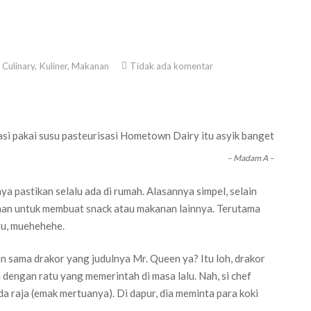
Culinary
,
Kuliner
,
Makanan
Tidak ada komentar
si pakai susu pasteurisasi Hometown Dairy itu asyik banget
– Madam A –
a pastikan selalu ada di rumah. Alasannya simpel, selain
ahan untuk membuat snack atau makanan lainnya. Terutama
tu, muehehehe.
etan sama drakor yang judulnya Mr. Queen ya? Itu loh, drakor
 dengan ratu yang memerintah di masa lalu. Nah, si chef
da raja (emak mertuanya). Di dapur, dia meminta para koki