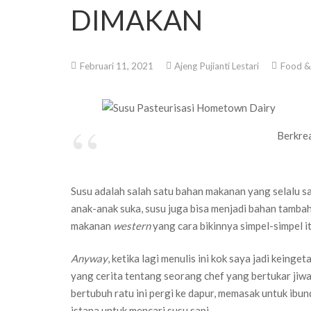
DIMAKAN
Februari 11, 2021
Ajeng Pujianti Lestari
Food & 
Berkrea
Susu adalah salah satu bahan makanan yang selalu say
anak-anak suka, susu juga bisa menjadi bahan tamb
makanan
western
yang cara bikinnya simpel-simpel i
Anyway
, ketika lagi menulis ini kok saya jadi keing
yang cerita tentang seorang chef yang bertukar jiwa
bertubuh ratu ini pergi ke dapur, memasak untuk ibun
istana untuk mencari susu sapi.