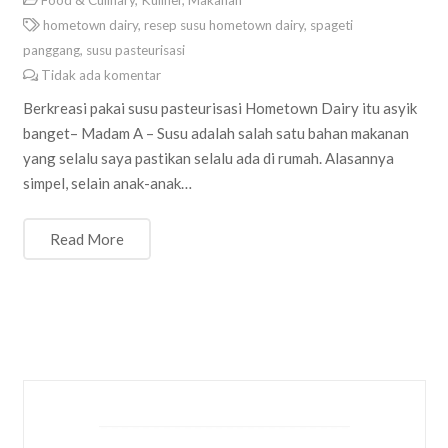
Food & Culinary
,
Kuliner
,
Makanan
hometown dairy
,
resep susu hometown dairy
,
spageti
panggang
,
susu pasteurisasi
Tidak ada komentar
Berkreasi pakai susu pasteurisasi Hometown Dairy itu asyik
banget– Madam A – Susu adalah salah satu bahan makanan
yang selalu saya pastikan selalu ada di rumah. Alasannya
simpel, selain anak-anak…
Read More