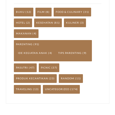
BUKU
(12)
FILM
(8)
FOOD & CULINARY
(31)
HOTEL
(2)
KESEHATAN
(81)
KULINER
(3)
MAKANAN
(4)
PARENTING
(91)
IDE KEGIATAN ANAK
(4)
TIPS PARENTING
(9)
PASUTRI
(47)
PICNIC
(37)
PRODUK KECANTIKAN
(23)
RANDOM
(11)
TRAVELING
(13)
UNCATEGORIZED
(174)