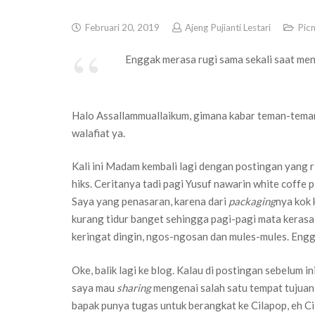
Februari 20, 2019
Ajeng Pujianti Lestari
Picn
Enggak merasa rugi sama sekali saat me
Halo Assallammuallaikum, gimana kabar teman-tema
walafiat ya.
Kali ini Madam kembali lagi dengan postingan yang r
hiks. Ceritanya tadi pagi Yusuf nawarin white coffe
Saya yang penasaran, karena dari
packaging
nya kok 
kurang tidur banget sehingga pagi-pagi mata kerasa 
keringat dingin, ngos-ngosan dan mules-mules. Engg
Oke, balik lagi ke blog. Kalau di postingan sebelum 
saya mau
sharing
mengenai salah satu tempat tujuan 
bapak punya tugas untuk berangkat ke Cilapop, eh Ci