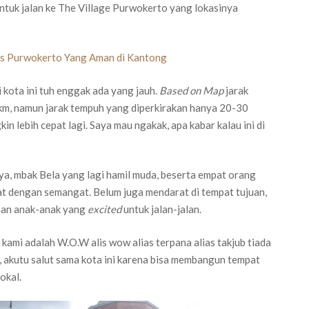
ntuk jalan ke The Village Purwokerto yang lokasinya
ts Purwokerto Yang Aman di Kantong
 kota ini tuh enggak ada yang jauh.
Based on Map
jarak
 km, namun jarak tempuh yang diperkirakan hanya 20-30
in lebih cepat lagi. Saya mau ngakak, apa kabar kalau ini di
aya, mbak Bela yang lagi hamil muda, beserta empat orang
at dengan semangat. Belum juga mendarat di tempat tujuan,
han anak-anak yang
excited
untuk jalan-jalan.
 kami adalah W.O.W alis wow alias terpana alias takjub tiada
n, akutu salut sama kota ini karena bisa membangun tempat
okal.