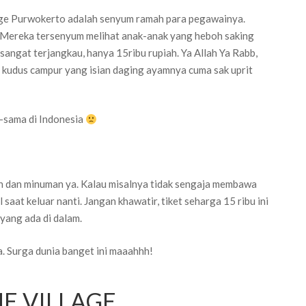
lage Purwokerto adalah senyum ramah para pegawainya.
. Mereka tersenyum melihat anak-anak yang heboh saking
angat terjangkau, hanya 15ribu rupiah. Ya Allah Ya Rabb,
o kudus campur yang isian daging ayamnya cuma sak uprit
a-sama di Indonesia
an dan minuman ya. Kalau misalnya tidak sengaja membawa
 saat keluar nanti. Jangan khawatir, tiket seharga 15 ribu ini
 yang ada di dalam.
a. Surga dunia banget ini maaahhh!
E VILLAGE