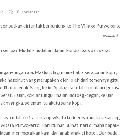
ic
18
Komentar
nyempatkan diri untuk berkunjung ke The Village Purwokerto
– Madam A –
n semua? Mudah-mudahan dalam kondisi baik dan sehat
ingan-ringan aja. Maklum, lagi mumet abis keracunan kopi ,
 pake hazelnut yang merupakan oleh-oleh dari temennya gitu.
kelihatan enak, iseng bikin. Apalagi setelah semalam ngerasa
berat. Ealah, kok jantungku malah jadi deg-degan, keluar
ak nyangka, selemah itu akutu sama kopi.
ini saya udah cerita tentang wisata kulinernya, maka sekarang
wisata Purwokerto. Hari itu hari Jumat, hari di mana bapak-
lacap, meninggalkan kami dan anak-anak di hotel. Daripada