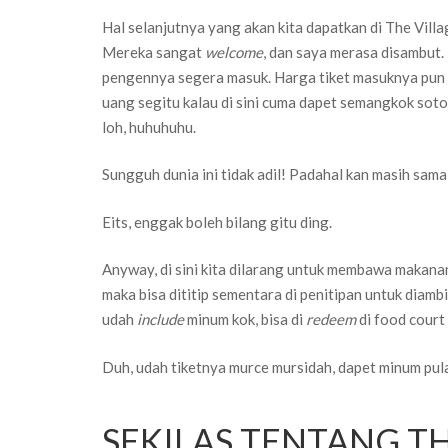
Hal selanjutnya yang akan kita dapatkan di The Vil
Mereka sangat
welcome
, dan saya merasa disambut
pengennya segera masuk. Harga tiket masuknya pun s
uang segitu kalau di sini cuma dapet semangkok sot
loh, huhuhuhu.
Sungguh dunia ini tidak adil! Padahal kan masih sam
Eits, enggak boleh bilang gitu ding.
Anyway, di sini kita dilarang untuk membawa makan
maka bisa dititip sementara di penitipan untuk diambil
udah
include
minum kok, bisa di
redeem
di food court
Duh, udah tiketnya murce mursidah, dapet minum pul
SEKILAS TENTANG TH