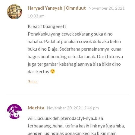
Haryadi Yansyah | Omnduut
November 20, 2021
10:33 am
Kreatif buangeeet!
Ponakanku yang cewek sekarang suka dino
hahaha. Padahal ponakan cowok dulu aku beliin
buku dino B aja. Sederhana permainannya, cuma
bagus buat bonding ortu dan anak. Dari fotonya
juga tergambar kebahagiaannya bisa bikin dino
dari kertas
Balas
Mechta
November 20, 2021 2:46 pm
wiii..lucuuuk deh pterodactyl-nya..bisa
terbaaaang..haha.. terima kasih link nya juga mba,
pengen jug ngajak ponakan kecilku bikin main