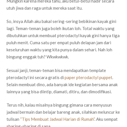
Mungkin karena mereka tahu, aku betul-betul hadir secara
utuh jiwa dan raga untuk mereka saat itu.
So, insya Allah aku bakal sering-sering bebikinan kayak gini
lagi. Teman-teman juga boleh ikutan loh. Total waktu yang
dibutuhkan untuk membuat pterodactyl kayak gini hanya tiga
puluh menit. Cuma satu per empat puluh delapan jam dari
keseluruhan waktu yang kita punya dalam sehari. Nah loh
bingung enggak tuh? Wkwkwkwk.
Sesuai janji, teman-teman bisa mendapatkan template
pterodactyl ini secara gratis di
paper pterodactyl puppet
.
Selain membuat dino, ada banyak ide kegiatan bersama anak
lainnya yang bisa diintip, diamati, ditiru, dan dimodifikasi.
Terus nih, kalau misalnya bingung gimana cara menyusun
jadwal bermain dan belajar bareng anak, silahkan meluncur ke
tulisan
“Tips Membuat Jadwal Harian di Rumah”
. Aku sempat
sharing-sharing di sana.