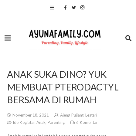
ANAK SUKA DINO? YUK
MEMBUAT PTERODACTYL
BERSAMA DI RUMAH
November 18, 2021
Ajeng Pujianti Lestari
Ide Kegiatan Anak
,
Parenting
6
Komentar
Anak bungsuku ini entah kenapa sangat suka sama