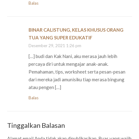
Balas
BINAR CALISTUNG, KELAS KHUSUS ORANG
TUA YANG SUPER EDUKATIF
Desember 29, 2021 1:26 pm
[…] budi dan Kak Nani, aku merasa jauh lebih
percaya diri untuk mengajar anak-anak.
Pemahaman, tips, worksheet serta pesan-pesan
dari mereka jadi amunisiku tiap merasa bingung
atau pengen […]
Balas
Tinggalkan Balasan
Alamat email Anda tidak akan dipublikasikan.
Ruas yang wajib