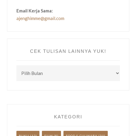
Email Kerja Sama:
ajenghimme@gmail.com
CEK TULISAN LAINNYA YUK!
CEK
TULISAN
LAINNYA
YUK!
KATEGORI
BUKU
(12)
FILM
(8)
FOOD & CULINARY
(31)