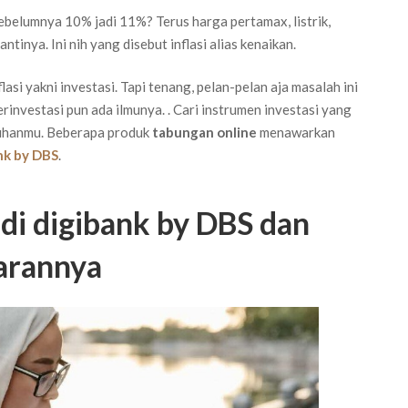
ebelumnya 10% jadi 11%? Terus harga pertamax, listrik,
ntinya. Ini nih yang disebut inflasi alias kenaikan.
asi yakni investasi. Tapi tenang, pelan-pelan aja masalah ini
rinvestasi pun ada ilmunya. . Cari instrumen investasi yang
utuhanmu. Beberapa produk
tabungan online
menawarkan
nk by DBS
.
di digibank by DBS dan
arannya