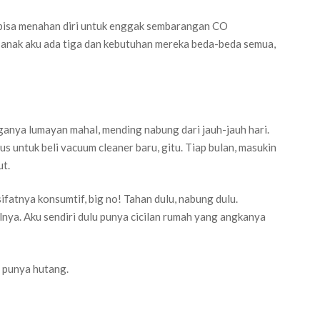
di bisa menahan diri untuk enggak sembarangan CO
 anak aku ada tiga dan kebutuhan mereka beda-beda semua,
anya lumayan mahal, mending nabung dari jauh-jauh hari.
 untuk beli vacuum cleaner baru, gitu. Tiap bulan, masukin
ut.
ifatnya konsumtif, big no! Tahan dulu, nabung dulu.
alnya. Aku sendiri dulu punya cicilan rumah yang angkanya
a punya hutang.