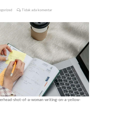
egorized
Tidak ada komentar
overhead-shot-of-a-woman-writing-on-a-yellow-