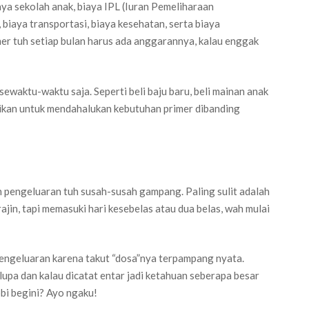
aya sekolah anak, biaya IPL (Iuran Pemeliharaan
 biaya transportasi, biaya kesehatan, serta biaya
er tuh setiap bulan harus ada anggarannya, kalau enggak
waktu-waktu saja. Seperti beli baju baru, beli mainan anak
stikan untuk mendahalukan kebutuhan primer dibanding
n pengeluaran tuh susah-susah gampang. Paling sulit adalah
ajin, tapi memasuki hari kesebelas atau dua belas, wah mulai
 pengeluaran karena takut “dosa”nya terpampang nyata.
lupa dan kalau dicatat entar jadi ketahuan seberapa besar
obi begini? Ayo ngaku!