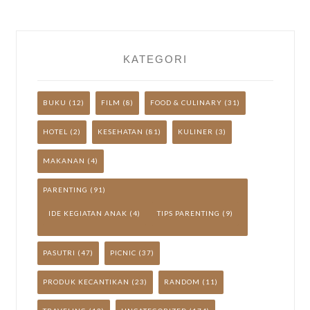
YUK!
KATEGORI
BUKU
(12)
FILM
(8)
FOOD & CULINARY
(31)
HOTEL
(2)
KESEHATAN
(81)
KULINER
(3)
MAKANAN
(4)
PARENTING
(91)
IDE KEGIATAN ANAK
(4)
TIPS PARENTING
(9)
PASUTRI
(47)
PICNIC
(37)
PRODUK KECANTIKAN
(23)
RANDOM
(11)