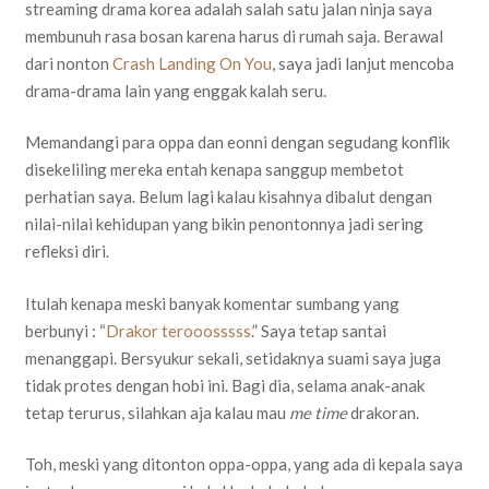
streaming drama korea adalah salah satu jalan ninja saya
membunuh rasa bosan karena harus di rumah saja. Berawal
dari nonton
Crash Landing On You
, saya jadi lanjut mencoba
drama-drama lain yang enggak kalah seru.
Memandangi para oppa dan eonni dengan segudang konflik
disekeliling mereka entah kenapa sanggup membetot
perhatian saya. Belum lagi kalau kisahnya dibalut dengan
nilai-nilai kehidupan yang bikin penontonnya jadi sering
refleksi diri.
Itulah kenapa meski banyak komentar sumbang yang
berbunyi : “
Drakor terooosssss
.” Saya tetap santai
menanggapi. Bersyukur sekali, setidaknya suami saya juga
tidak protes dengan hobi ini. Bagi dia, selama anak-anak
tetap terurus, silahkan aja kalau mau
me time
drakoran.
Toh, meski yang ditonton oppa-oppa, yang ada di kepala saya