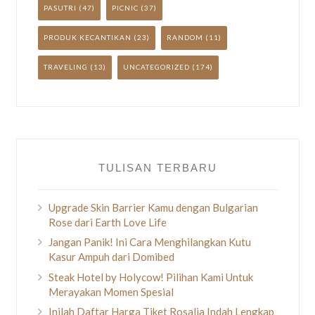
PASUTRI
(47)
PICNIC
(37)
PRODUK KECANTIKAN
(23)
RANDOM
(11)
TRAVELING
(13)
UNCATEGORIZED
(174)
TULISAN TERBARU
Upgrade Skin Barrier Kamu dengan Bulgarian
Rose dari Earth Love Life
Jangan Panik! Ini Cara Menghilangkan Kutu
Kasur Ampuh dari Domibed
Steak Hotel by Holycow! Pilihan Kami Untuk
Merayakan Momen Spesial
Inilah Daftar Harga Tiket Rosalia Indah Lengkap