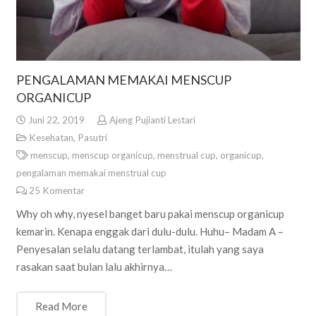
PENGALAMAN MEMAKAI MENSCUP
ORGANICUP
Juni 22, 2019
Ajeng Pujianti Lestari
Kesehatan
,
Pasutri
menscup
,
menscup organicup
,
menstrual cup
,
organicup
,
pengalaman memakai menstrual cup
25
Komentar
Why oh why, nyesel banget baru pakai menscup organicup
kemarin. Kenapa enggak dari dulu-dulu. Huhu– Madam A –
Penyesalan selalu datang terlambat, itulah yang saya
rasakan saat bulan lalu akhirnya…
Read More