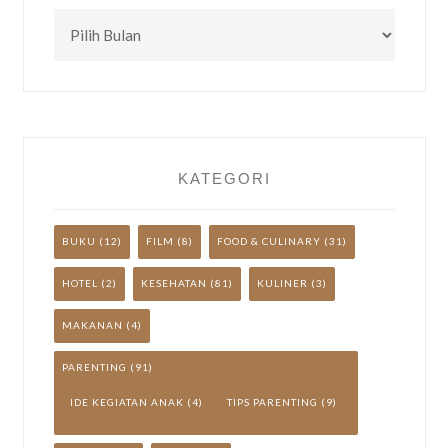
CEK
TULISAN
LAINNYA
YUK!
KATEGORI
BUKU
(12)
FILM
(8)
FOOD & CULINARY
(31)
HOTEL
(2)
KESEHATAN
(81)
KULINER
(3)
MAKANAN
(4)
PARENTING
(91)
IDE KEGIATAN ANAK
(4)
TIPS PARENTING
(9)