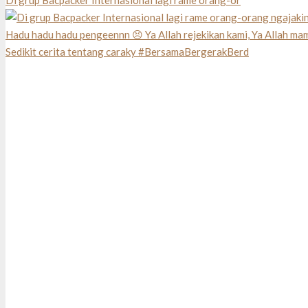
Di grup Bacpacker Internasional lagi rame orang-or
Sedikit cerita tentang caraky #BersamaBergerakBerd