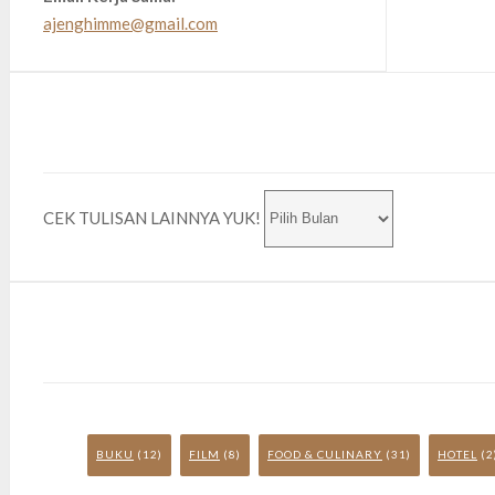
ajenghimme@gmail.com
CEK TULISAN LAINNYA YUK!
BUKU
(12)
FILM
(8)
FOOD & CULINARY
(31)
HOTEL
(2