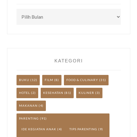
CEK
TULISAN
LAINNYA
YUK!
KATEGORI
BUKU
(12)
FILM
(8)
FOOD & CULINARY
(31)
HOTEL
(2)
KESEHATAN
(81)
KULINER
(3)
MAKANAN
(4)
PARENTING
(91)
IDE KEGIATAN ANAK
(4)
TIPS PARENTING
(9)