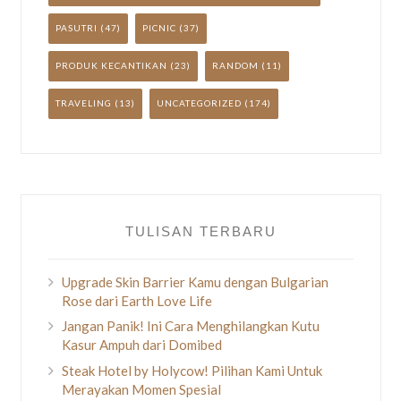
PASUTRI
(47)
PICNIC
(37)
PRODUK KECANTIKAN
(23)
RANDOM
(11)
TRAVELING
(13)
UNCATEGORIZED
(174)
TULISAN TERBARU
Upgrade Skin Barrier Kamu dengan Bulgarian
Rose dari Earth Love Life
Jangan Panik! Ini Cara Menghilangkan Kutu
Kasur Ampuh dari Domibed
Steak Hotel by Holycow! Pilihan Kami Untuk
Merayakan Momen Spesial