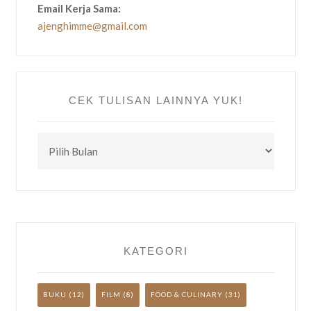
Email Kerja Sama:
ajenghimme@gmail.com
CEK TULISAN LAINNYA YUK!
CEK
TULISAN
LAINNYA
YUK!
KATEGORI
BUKU
(12)
FILM
(8)
FOOD & CULINARY
(31)