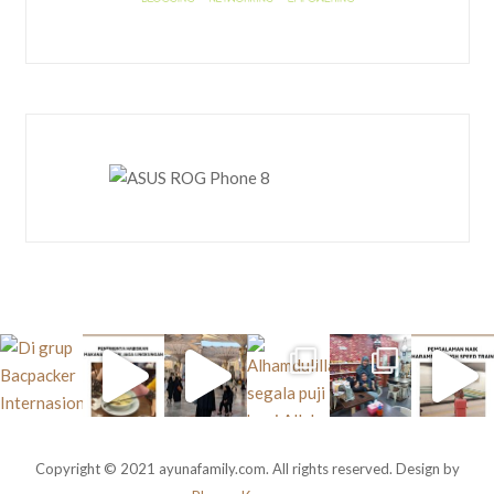
Copyright © 2021 ayunafamily.com. All rights reserved. Design by