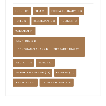
BUKU
(12)
FILM
(8)
FOOD & CULINARY
(31)
HOTEL
(2)
KESEHATAN
(81)
KULINER
(3)
MAKANAN
(4)
PARENTING
(91)
IDE KEGIATAN ANAK
(4)
TIPS PARENTING
(9)
PASUTRI
(47)
PICNIC
(37)
PRODUK KECANTIKAN
(23)
RANDOM
(11)
TRAVELING
(13)
UNCATEGORIZED
(174)