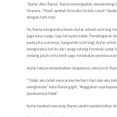
“Aufar. Aku. Rania.” Rania menengadah, memandang 
terpana. “Maaf, apakah bicaraku terlalu cepat? Apa
dengan hati-hati.
Ya, Rania mengetahui kalau Aufar adalah seorang tun
juga tuna rungu, tapi ternyata tidak. Pendengaran A
pada pita suaranya. Sangatlah sulit bagi Aufar untuk
mengetahui hal itu dari anag tukang fotokopi yang t
sedang jatuh cinta lebih jago melakukan penelusuran
Aufar hanya melambaikan tangannya, menyuruh Rani
“Tidak, aku telah mencarimu berhari-hari dan aku ta
menghindar” kata Rania gigih. “Anggukan saja kepa
jawabannya tidak”
Aufar kembali menatap Rania sambil membetulkan let