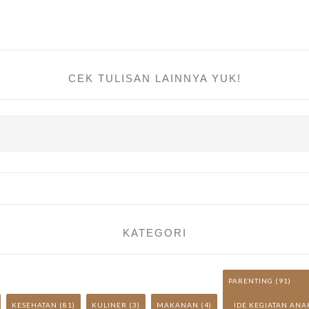
CEK TULISAN LAINNYA YUK!
KATEGORI
PARENTING
(91)
KESEHATAN
(81)
KULINER
(3)
MAKANAN
(4)
IDE KEGIATAN ANA