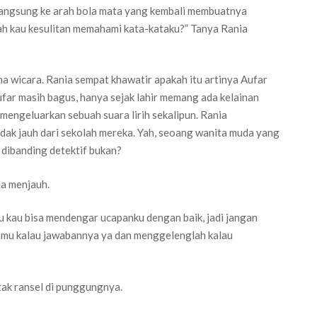
langsung ke arah bola mata yang kembali membuatnya
kah kau kesulitan memahami kata-kataku?” Tanya Rania
a wicara. Rania sempat khawatir apakah itu artinya Aufar
ufar masih bagus, hanya sejak lahir memang ada kelainan
 mengeluarkan sebuah suara lirih sekalipun. Rania
idak jauh dari sekolah mereka. Yah, seoang wanita muda yang
 dibanding detektif bukan?
a menjauh.
hu kau bisa mendengar ucapanku dengan baik, jadi jangan
lamu kalau jawabannya ya dan menggelenglah kalau
ak ransel di punggungnya.