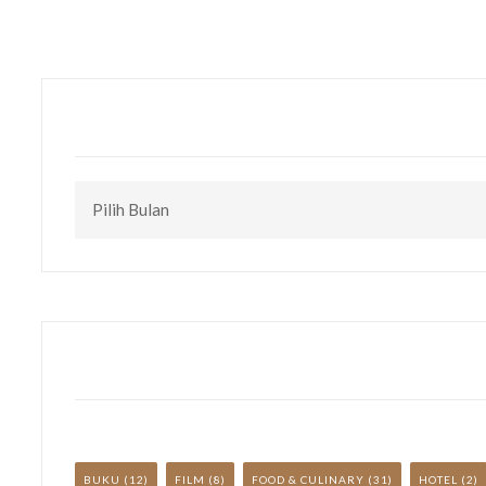
CEK
TULISAN
LAINNYA
YUK!
BUKU
(12)
FILM
(8)
FOOD & CULINARY
(31)
HOTEL
(2)