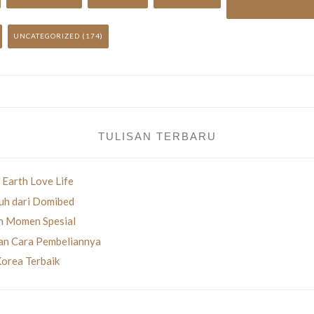
UNCATEGORIZED
(174)
TULISAN TERBARU
 Earth Love Life
uh dari Domibed
an Momen Spesial
gan Cara Pembeliannya
Korea Terbaik