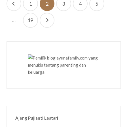
Navigasi
1
2
3
4
5
pos
…
19
Ajeng Pujianti Lestari