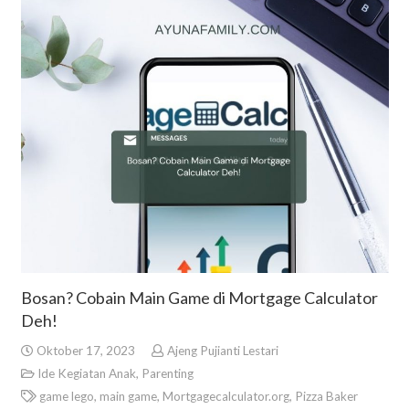
Bosan? Cobain Main Game di Mortgage Calculator
Deh!
Oktober 17, 2023
Ajeng Pujianti Lestari
Ide Kegiatan Anak
,
Parenting
game lego
,
main game
,
Mortgagecalculator.org
,
Pizza Baker