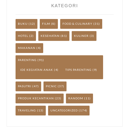
KATEGORI
BUKU
(12)
FILM
(8)
FOOD & CULINARY
(31)
HOTEL
(2)
KESEHATAN
(81)
KULINER
(3)
MAKANAN
(4)
PARENTING
(91)
IDE KEGIATAN ANAK
(4)
TIPS PARENTING
(9)
PASUTRI
(47)
PICNIC
(37)
PRODUK KECANTIKAN
(23)
RANDOM
(11)
TRAVELING
(13)
UNCATEGORIZED
(174)