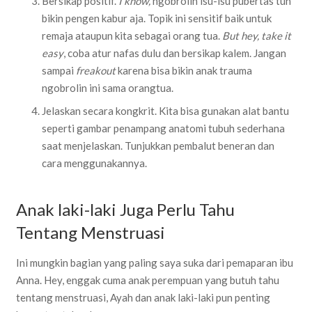
Bersikap positif.
I know,
ngobrolin isu-isu pubertas tuh
bikin pengen kabur aja. Topik ini sensitif baik untuk
remaja ataupun kita sebagai orang tua.
But hey, take it
easy
, coba atur nafas dulu dan bersikap kalem. Jangan
sampai
freakout
karena bisa bikin anak trauma
ngobrolin ini sama orangtua.
Jelaskan secara kongkrit. Kita bisa gunakan alat bantu
seperti gambar penampang anatomi tubuh sederhana
saat menjelaskan. Tunjukkan pembalut beneran dan
cara menggunakannya.
Anak laki-laki Juga Perlu Tahu
Tentang Menstruasi
Ini mungkin bagian yang paling saya suka dari pemaparan ibu
Anna. Hey, enggak cuma anak perempuan yang butuh tahu
tentang menstruasi, Ayah dan anak laki-laki pun penting