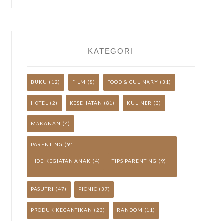
YUK!
KATEGORI
BUKU
(12)
FILM
(8)
FOOD & CULINARY
(31)
HOTEL
(2)
KESEHATAN
(81)
KULINER
(3)
MAKANAN
(4)
PARENTING
(91)
IDE KEGIATAN ANAK
(4)
TIPS PARENTING
(9)
PASUTRI
(47)
PICNIC
(37)
PRODUK KECANTIKAN
(23)
RANDOM
(11)