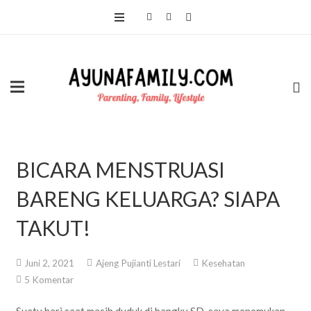
BICARA MENSTRUASI
BARENG KELUARGA? SIAPA
TAKUT!
Juni 2, 2021
Ajeng Pujianti Lestari
Kesehatan
5
Komentar
Suatu hari saat masih duduk di bangku SD, saya menemukan