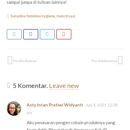
sampai jumpa di tulisan lainnya!
betadine feminine hygiene
,
menstruasi
Pos Berikutnya
Pos Sebelumnya
5
Komentar
.
Leave new
Asty Intan Pratiwi Widyanti
Juni 4, 2021 12:38
pm
Aku penasaran pengen cobain produknya yang
foam dehh. Btw makasih ilmunya ya Kak 😊