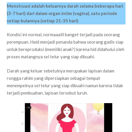
Menstruasi adalah keluarnya darah selama beberapa hari
(3-7 hari) dari dalam organ intim (vagina), satu periode
setiap bulannya (setiap 21-35 hari)
Kondisi ini normal, normaaalll banget terjadi pada seorang
perempuan. Haid menjadi penanda bahwa seorang gadis siap
untuk bereproduksi (memiliki anak?) karena hid didahului oleh
proses matangnya sel telur yang siap dibuahi.
Darah yang keluar sebetulnya merupakan lapisan dalam
rongga rahim yang dipersiapkan sebagai tempat
menempelnya sel telur yang siap dibuahi namun karena tidak
terjadi pembuahan, lapisan tersebut luruh.