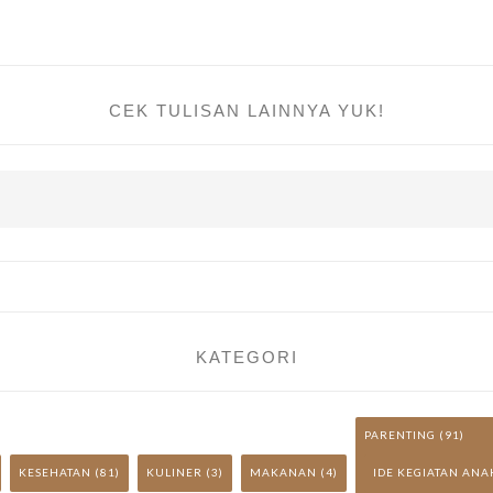
CEK TULISAN LAINNYA YUK!
KATEGORI
PARENTING
(91)
KESEHATAN
(81)
KULINER
(3)
MAKANAN
(4)
IDE KEGIATAN ANA