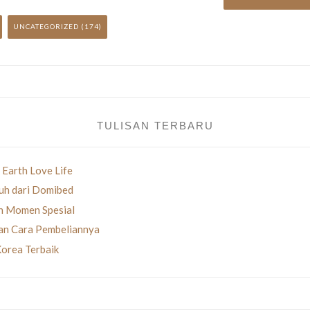
UNCATEGORIZED
(174)
TULISAN TERBARU
 Earth Love Life
uh dari Domibed
an Momen Spesial
gan Cara Pembeliannya
Korea Terbaik