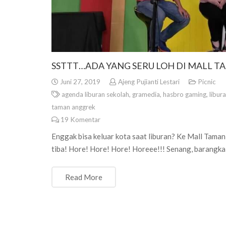
SSTTT…ADA YANG SERU LOH DI MALL 
Juni 27, 2019
Ajeng Pujianti Lestari
Picnic
agenda liburan sekolah
,
gramedia
,
hasbro gaming
,
libur
taman anggrek
19
Komentar
Enggak bisa keluar kota saat liburan? Ke Mall Taman
tiba! Hore! Hore! Hore! Horeee!!! Senang, barangkal
Read More