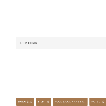
CEK
TULISAN
LAINNYA
YUK!
BUKU
(12)
FILM
(8)
FOOD & CULINARY
(31)
HOTEL
(2)