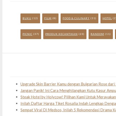
BUKU
(12)
FILM
(8)
FOOD & CULINARY
(31)
HOTEL
(2
PICNIC
(37)
PRODUK KECANTIKAN
(23)
RANDOM
(11)
Upgrade Skin Barrier Kamu dengan Bulgarian Rose dari 
Jangan Panik! Ini Cara Menghilangkan Kutu Kasur Amp
Steak Hotel by Holycow! Pilihan Kami Untuk Merayaka
Inilah Daftar Harga Tiket Rosalia Indah Lengkap Deng
Sempat Viral Di Medsos, Inilah 5 Rekomendasi Drama K