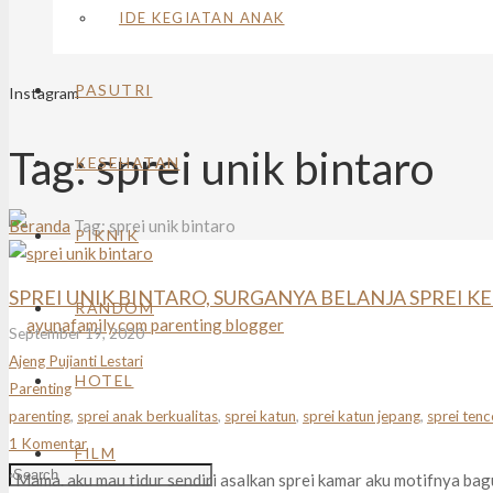
IDE KEGIATAN ANAK
PASUTRI
Instagram
Tag:
sprei unik bintaro
KESEHATAN
Beranda
Tag: sprei unik bintaro
PIKNIK
SPREI UNIK BINTARO, SURGANYA BELANJA SPREI K
RANDOM
September 19, 2020
Ajeng Pujianti Lestari
HOTEL
Parenting
parenting
,
sprei anak berkualitas
,
sprei katun
,
sprei katun jepang
,
sprei tenc
1
Komentar
FILM
“Mama. aku mau tidur sendiri asalkan sprei kamar aku motifnya bagus