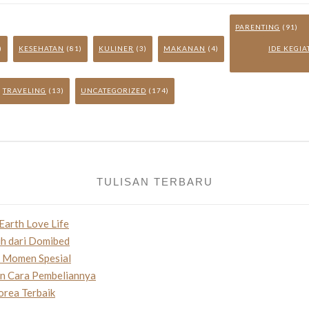
PARENTING
(91)
)
KESEHATAN
(81)
KULINER
(3)
MAKANAN
(4)
IDE KEGI
TRAVELING
(13)
UNCATEGORIZED
(174)
TULISAN TERBARU
Earth Love Life
uh dari Domibed
n Momen Spesial
an Cara Pembeliannya
orea Terbaik