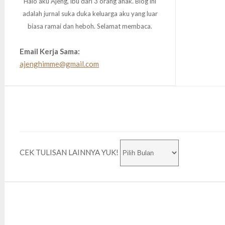
Halo aku Ajeng, ibu dari 3 orang anak. Blog ini
adalah jurnal suka duka keluarga aku yang luar
biasa ramai dan heboh. Selamat membaca.
Email Kerja Sama:
ajenghimme@gmail.com
CEK TULISAN LAINNYA YUK!