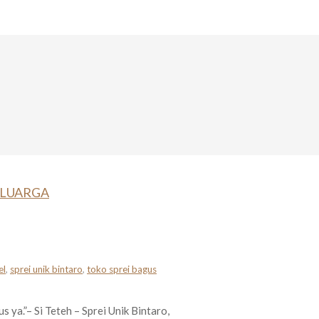
ELUARGA
el
,
sprei unik bintaro
,
toko sprei bagus
 ya.”– Si Teteh – Sprei Unik Bintaro,