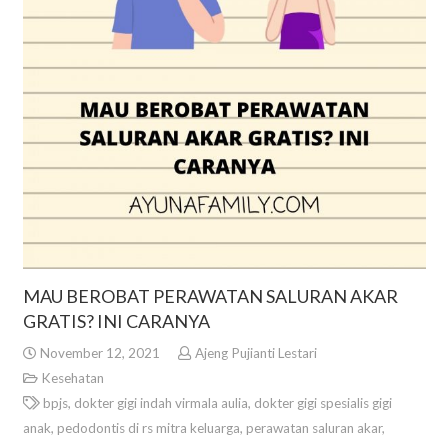
MAU BEROBAT PERAWATAN SALURAN AKAR
GRATIS? INI CARANYA
November 12, 2021
Ajeng Pujianti Lestari
Kesehatan
bpjs
,
dokter gigi indah virmala aulia
,
dokter gigi spesialis gigi
anak
,
pedodontis di rs mitra keluarga
,
perawatan saluran akar
,