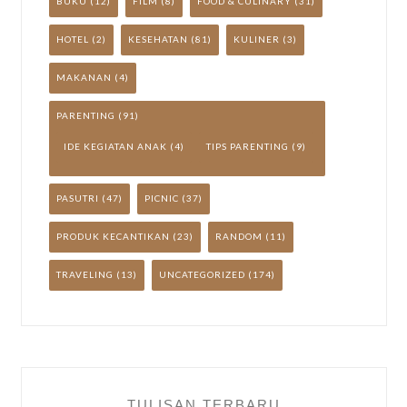
BUKU
(12)
FILM
(8)
FOOD & CULINARY
(31)
HOTEL
(2)
KESEHATAN
(81)
KULINER
(3)
MAKANAN
(4)
PARENTING
(91)
IDE KEGIATAN ANAK
(4)
TIPS PARENTING
(9)
PASUTRI
(47)
PICNIC
(37)
PRODUK KECANTIKAN
(23)
RANDOM
(11)
TRAVELING
(13)
UNCATEGORIZED
(174)
TULISAN TERBARU