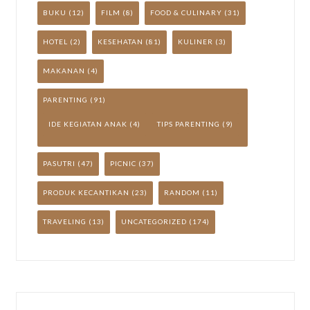
BUKU
(12)
FILM
(8)
FOOD & CULINARY
(31)
HOTEL
(2)
KESEHATAN
(81)
KULINER
(3)
MAKANAN
(4)
PARENTING
(91)
IDE KEGIATAN ANAK
(4)
TIPS PARENTING
(9)
PASUTRI
(47)
PICNIC
(37)
PRODUK KECANTIKAN
(23)
RANDOM
(11)
TRAVELING
(13)
UNCATEGORIZED
(174)