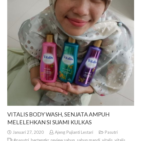
VITALIS BODY WASH, SENJATA AMPUH
MELELEHKAN SI SUAMI KULKAS
Januari 27, 2020
Ajeng Pujianti Lestari
Pasutri
#pasutri
,
bertengkr
,
review sabun
,
sabun mandi
,
vitalis
,
vitalis