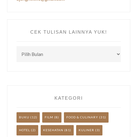
CEK TULISAN LAINNYA YUK!
CEK
TULISAN
LAINNYA
YUK!
KATEGORI
BUKU
(12)
FILM
(8)
FOOD & CULINARY
(31)
HOTEL
(2)
KESEHATAN
(81)
KULINER
(3)