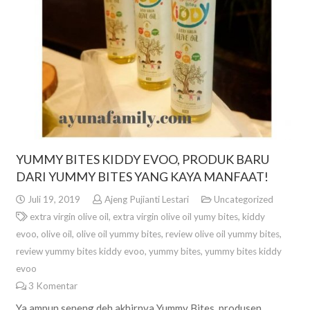
YUMMY BITES KIDDY EVOO, PRODUK BARU
DARI YUMMY BITES YANG KAYA MANFAAT!
Juli 19, 2019
Ajeng Pujianti Lestari
Uncategorized
extra virgin olive oil
,
extra virgin olive oil yumy bites
,
kiddy
evoo
,
olive oil
,
olive oil yummy bites
,
review olive oil yummy bites
,
review yummy bites kiddy evoo
,
yummy bites
,
yummy bites kiddy
evoo
3
Komentar
Ya ampun seneng deh akhirnya Yummy Bites, produsen