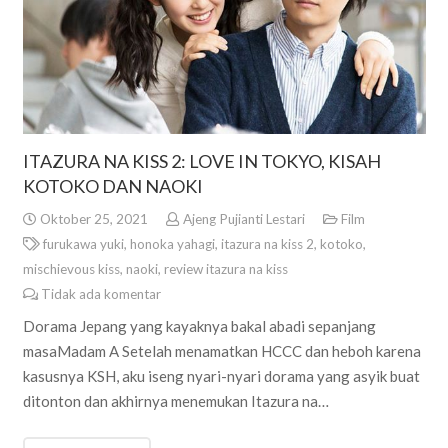
ITAZURA NA KISS 2: LOVE IN TOKYO, KISAH
KOTOKO DAN NAOKI
Oktober 25, 2021
Ajeng Pujianti Lestari
Film
furukawa yuki
,
honoka yahagi
,
itazura na kiss 2
,
kotoko
,
mischievous kiss
,
naoki
,
review itazura na kiss
Tidak ada komentar
Dorama Jepang yang kayaknya bakal abadi sepanjang
masaMadam A Setelah menamatkan HCCC dan heboh karena
kasusnya KSH, aku iseng nyari-nyari dorama yang asyik buat
ditonton dan akhirnya menemukan Itazura na…