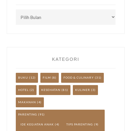
CEK
TULISAN
LAINNYA
YUK!
KATEGORI
BUKU
(12)
FILM
(8)
FOOD & CULINARY
(31)
HOTEL
(2)
KESEHATAN
(81)
KULINER
(3)
MAKANAN
(4)
PARENTING
(91)
IDE KEGIATAN ANAK
(4)
TIPS PARENTING
(9)