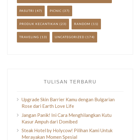
PASUTRI
(47)
PICNIC
(37)
PRODUK KECANTIKAN
(23)
RANDOM
(11)
TRAVELING
(13)
UNCATEGORIZED
(174)
TULISAN TERBARU
Upgrade Skin Barrier Kamu dengan Bulgarian
Rose dari Earth Love Life
Jangan Panik! Ini Cara Menghilangkan Kutu
Kasur Ampuh dari Domibed
Steak Hotel by Holycow! Pilihan Kami Untuk
Merayakan Momen Spesial