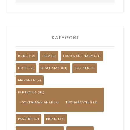
LAINNYA
YUK!
KATEGORI
BUKU
(12)
FILM
(8)
FOOD & CULINARY
(31)
HOTEL
(2)
KESEHATAN
(81)
KULINER
(3)
MAKANAN
(4)
PARENTING
(91)
IDE KEGIATAN ANAK
(4)
TIPS PARENTING
(9)
PASUTRI
(47)
PICNIC
(37)