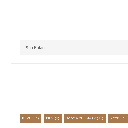
CEK
TULISAN
LAINNYA
YUK!
BUKU
(12)
FILM
(8)
FOOD & CULINARY
(31)
HOTEL
(2)