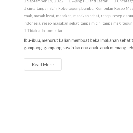
September 19, 2022
Ajeng Pujianti Lestari
Uncatego
cinta tanpa micin
,
kobe tepung bumbu
,
Kumpulan Resep Mas
enak
,
masak lezat
,
masakan
,
masakan sehat
,
resep
,
resep dapu
indonesia
,
resep masakan sehat
,
tanpa micin
,
tanpa msg
,
tepun
Tidak ada komentar
Ibu-ibuu, menurut kalian membuat bekal makanan sehat t
gampang-gampang susah karena anak-anak memang lebih
Read More