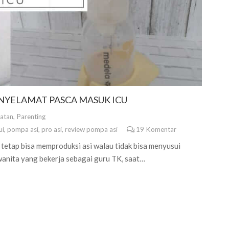
ENYELAMAT PASCA MASUK ICU
atan
,
Parenting
ui
,
pompa asi
,
pro asi
,
review pompa asi
19
Komentar
tetap bisa memproduksi asi walau tidak bisa menyusui
anita yang bekerja sebagai guru TK, saat…