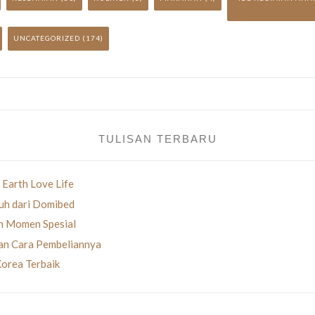
UNCATEGORIZED
(174)
TULISAN TERBARU
 Earth Love Life
uh dari Domibed
an Momen Spesial
gan Cara Pembeliannya
Korea Terbaik