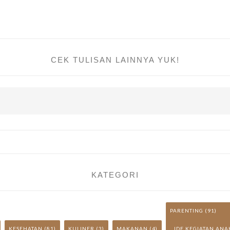
CEK TULISAN LAINNYA YUK!
KATEGORI
PARENTING
(91)
KESEHATAN
(81)
KULINER
(3)
MAKANAN
(4)
IDE KEGIATAN ANA