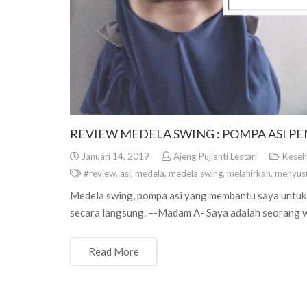
REVIEW MEDELA SWING : POMPA ASI P
Januari 14, 2019
Ajeng Pujianti Lestari
Keseh
#review
,
asi
,
medela
,
medela swing
,
melahirkan
,
menyus
Medela swing, pompa asi yang membantu saya untuk 
secara langsung. –-Madam A- Saya adalah seorang w
Read More