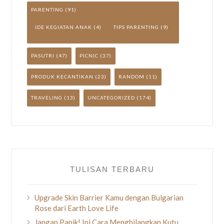
PARENTING
(91)
IDE KEGIATAN ANAK
(4)
TIPS PARENTING
(9)
PASUTRI
(47)
PICNIC
(37)
PRODUK KECANTIKAN
(23)
RANDOM
(11)
TRAVELING
(13)
UNCATEGORIZED
(174)
TULISAN TERBARU
Upgrade Skin Barrier Kamu dengan Bulgarian
Rose dari Earth Love Life
Jangan Panik! Ini Cara Menghilangkan Kutu