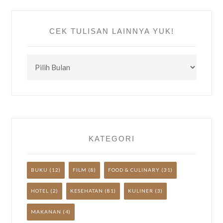
CEK TULISAN LAINNYA YUK!
CEK
TULISAN
LAINNYA
YUK!
KATEGORI
BUKU
(12)
FILM
(8)
FOOD & CULINARY
(31)
HOTEL
(2)
KESEHATAN
(81)
KULINER
(3)
MAKANAN
(4)