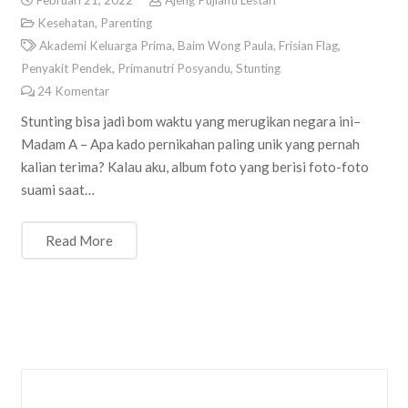
Februari 21, 2022
Ajeng Pujianti Lestari
Kesehatan
,
Parenting
Akademi Keluarga Prima
,
Baim Wong Paula
,
Frisian Flag
,
Penyakit Pendek
,
Primanutri Posyandu
,
Stunting
24
Komentar
Stunting bisa jadi bom waktu yang merugikan negara ini–
Madam A – Apa kado pernikahan paling unik yang pernah
kalian terima? Kalau aku, album foto yang berisi foto-foto
suami saat…
Read More