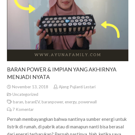
BARAN POWER & IMPIAN YANG AKHIRNYA
MENJADI NYATA
November 13, 2018
Ajeng Pujianti Lestari
Uncategorized
baran
,
baranEV
,
baranpower
,
energy
,
powerwall
7
Komentar
Pernah membayangkan bahwa nantinya sumber energi untuk
listrik di rumah, di pabrik atau di manapun nanti bisa berasal
dari energi terbarukan? Pernah pastinya. Nah, ketika saya