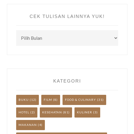
CEK TULISAN LAINNYA YUK!
CEK
TULISAN
LAINNYA
YUK!
KATEGORI
BUKU
(12)
FILM
(8)
FOOD & CULINARY
(31)
HOTEL
(2)
KESEHATAN
(81)
KULINER
(3)
MAKANAN
(4)