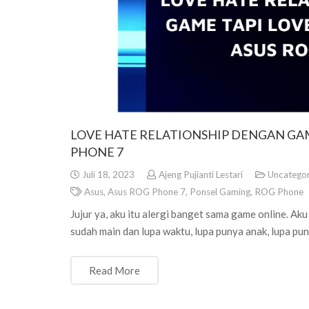
LOVE HATE RELATIONSHIP DENGAN GAM
PHONE 7
Juli 18, 2023
Ajeng Pujianti Lestari
Uncategor
Asus
,
Asus ROG Phone 7
,
Ponsel Gaming
,
ROG Phone
Jujur ya, aku itu alergi banget sama game online. A
sudah main dan lupa waktu, lupa punya anak, lupa pu
Read More