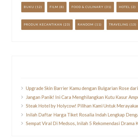
BUKU
(12)
FILM
(8)
FOOD & CULINARY
(31)
HOTEL
(2)
PRODUK KECANTIKAN
(23)
RANDOM
(11)
TRAVELING
(13)
Upgrade Skin Barrier Kamu dengan Bulgarian Rose dari
Jangan Panik! Ini Cara Menghilangkan Kutu Kasur Amp
Steak Hotel by Holycow! Pilihan Kami Untuk Merayak
Inilah Daftar Harga Tiket Rosalia Indah Lengkap Den
Sempat Viral Di Medsos, Inilah 5 Rekomendasi Drama 