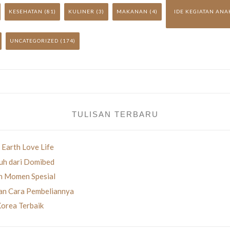
KESEHATAN
(81)
KULINER
(3)
MAKANAN
(4)
IDE KEGIATAN ANA
UNCATEGORIZED
(174)
TULISAN TERBARU
 Earth Love Life
uh dari Domibed
an Momen Spesial
gan Cara Pembeliannya
Korea Terbaik