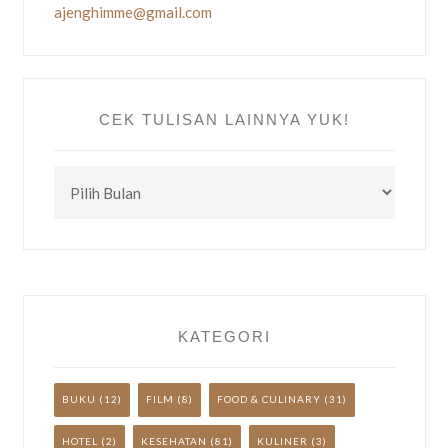
ajenghimme@gmail.com
CEK TULISAN LAINNYA YUK!
CEK
TULISAN
LAINNYA
YUK!
KATEGORI
BUKU
(12)
FILM
(8)
FOOD & CULINARY
(31)
HOTEL
(2)
KESEHATAN
(81)
KULINER
(3)