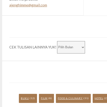
ajenghimme@gmail.com
CEK TULISAN LAINNYA YUK!
BUKU
(12)
FILM
(8)
FOOD & CULINARY
(31)
HOTEL
(2