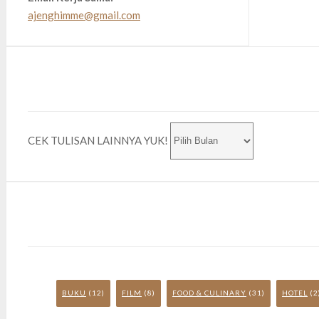
ajenghimme@gmail.com
CEK TULISAN LAINNYA YUK!
BUKU
(12)
FILM
(8)
FOOD & CULINARY
(31)
HOTEL
(2