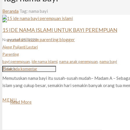
Beranda
Tag: nama bayi
15 IDE NAMA ISLAMI UNTUK BAYI PEREMPUAN
November 25, 2020
Ajeng Pujianti Lestari
Parenting
bayi perempuan
,
ide nama islami
,
nama anak perempuan
,
nama bayi
Tidak ada komentar
Memutuskan nama bayi itu susah-susah mudah– Madam A – Sebaga
islam yang cukup besar, semakin hari semakin banyak orang tua me
MENU
Read More