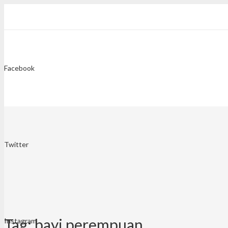
Facebook
Twitter
Tag:
bayi perempuan
Instagram