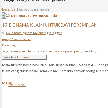
Beranda
Tag: bayi perempuan
15 IDE NAMA ISLAMI UNTUK BAYI PEREMPUAN
November 25, 2020
Ajeng Pujianti Lestari
Parenting
bayi perempuan
,
ide nama islami
,
nama anak perempuan
,
nama bayi
Tidak ada komentar
Memutuskan nama bayi itu susah-susah mudah– Madam A – Sebaga
islam yang cukup besar, semakin hari semakin banyak orang tua me
MENU
Read More