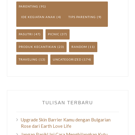
PARENTING
(91)
IDE KEGIATAN ANAK
(4)
TIPS PARENTING
(9)
PASUTRI
(47)
PICNIC
(37)
PRODUK KECANTIKAN
(23)
RANDOM
(11)
TRAVELING
(13)
UNCATEGORIZED
(174)
TULISAN TERBARU
Upgrade Skin Barrier Kamu dengan Bulgarian
Rose dari Earth Love Life
Jangan Panik! Ini Cara Menghilangkan Kutu