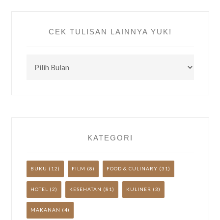
CEK TULISAN LAINNYA YUK!
CEK
TULISAN
LAINNYA
YUK!
KATEGORI
BUKU
(12)
FILM
(8)
FOOD & CULINARY
(31)
HOTEL
(2)
KESEHATAN
(81)
KULINER
(3)
MAKANAN
(4)